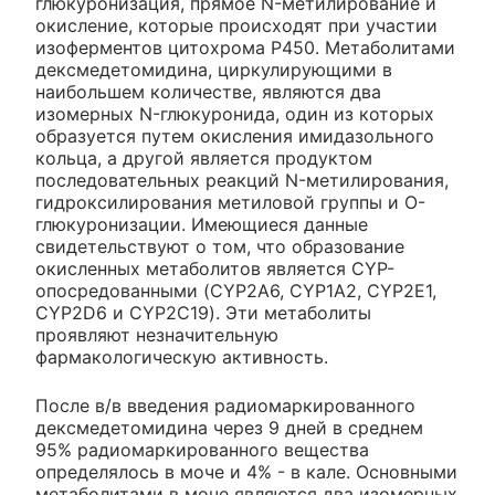
глюкуронизация, прямое N-метилирование и
окисление, которые происходят при участии
изоферментов цитохрома P450. Метаболитами
дексмедетомидина, циркулирующими в
наибольшем количестве, являются два
изомерных N-глюкуронида, один из которых
образуется путем окисления имидазольного
кольца, а другой является продуктом
последовательных реакций N-метилирования,
гидроксилирования метиловой группы и O-
глюкуронизации. Имеющиеся данные
свидетельствуют о том, что образование
окисленных метаболитов является CYP-
опосредованными (CYP2A6, CYP1A2, CYP2E1,
CYP2D6 и CYP2C19). Эти метаболиты
проявляют незначительную
фармакологическую активность.
После в/в введения радиомаркированного
дексмедетомидина через 9 дней в среднем
95% радиомаркированного вещества
определялось в моче и 4% - в кале. Основными
метаболитами в моче являются два изомерных