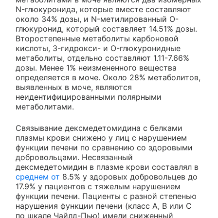
N-глюкуронида, которые вместе составляют
около 34% дозы, и N-метилированный O-
глюкуронид, который составляет 14.51% дозы.
Второстепенные метаболиты карбоновой
кислоты, 3-гидрокси- и O-глюкуронидные
метаболиты, отдельно составляют 1.11-7.66%
дозы. Менее 1% неизмененного вещества
определяется в моче. Около 28% метаболитов,
выявленных в моче, являются
неидентифицированными полярными
метаболитами.
Связывание дексмедетомидина с белками
плазмы крови снижено у лиц с нарушением
функции печени по сравнению со здоровыми
добровольцами. Несвязанный
дексмедетомидин в плазме крови составлял в
среднем от
8.5% у здоровых добровольцев до
17.9% у пациентов с тяжелым нарушением
функции печени. Пациенты с разной степенью
нарушения функции печени (класс A, B или C
по шкале Чайлд-Пью) имели сниженный