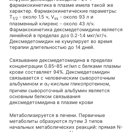
фармакокинетика в плазме имела такой же
характер. Фармакокинетические параметры:
T
- около 1.5 ч, V
- около 93 л и
1/2
ss
плазменный клиренс - около 43 л/ч.
Фармакокинетика дексмедетомидина является
линейной в пределах доз 0.2-1.4 мкг/кг/ч.
Дексмедетомидин не кумулирует во время
терапии длительностью до 14 дней.
Связывание дексмедетомидина в пределах
концентрации 0.85–85 нг/мл с белками плазмы
крови составляет 94%. Дексмедетомидин
связывается с человеческим сывороточным
альбумином и α
-кислым гликопротеином,
1
причем сывороточный альбумин является
основным белком связывания
дексмедетомидина в плазме крови
Метаболизируется в печени. Первичные
метаболиты образуются путем 3 типов
начальных метаболических реакций: прямая N-