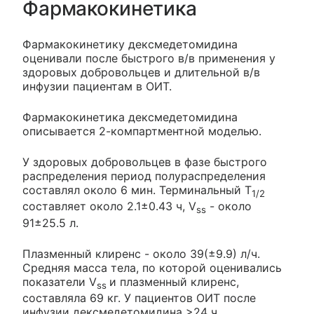
Фармакокинетика
Фармакокинетику дексмедетомидина
оценивали после быстрого в/в применения у
здоровых добровольцев и длительной в/в
инфузии пациентам в ОИТ.
Фармакокинетика дексмедетомидина
описывается 2-компартментной моделью.
У здоровых добровольцев в фазе быстрого
распределения период полураспределения
составлял около 6 мин. Терминальный T
1/2
составляет около 2.1±0.43 ч, V
- около
ss
91±25.5 л.
Плазменный клиренс - около 39(±9.9) л/ч.
Средняя масса тела, по которой оценивались
показатели V
и плазменный клиренс,
ss
составляла 69 кг. У пациентов ОИТ после
инфузии дексмедетомидина >24 ч