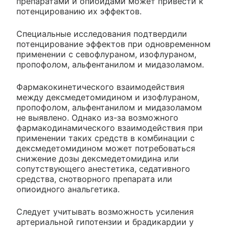
препаратами и опиоидами может привести к
потенцированию их эффектов.
Специальные исследования подтвердили
потенцирование эффектов при одновременном
применении с севофлураном, изофлураном,
пропофолом, альфентанилом и мидазоламом.
Фармакокинетического взаимодействия
между дексмедетомидином и изофлураном,
пропофолом, альфентанилом и мидазоламом
не выявлено. Однако из-за возможного
фармакодинамического взаимодействия при
применении таких средств в комбинации с
дексмедетомидином может потребоваться
снижение дозы дексмедетомидина или
сопутствующего анестетика, седативного
средства, снотворного препарата или
опиоидного анальгетика.
Следует учитывать возможность усиления
артериальной гипотензии и брадикардии у