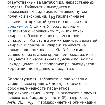
ответственных за метаболизм лекарственных
средств. Габапентин выводится в
неизмененном виде исключительно путем
почечной экскреции. T
габапентина не
1/2
зависит от принятой дозы и составляет, в
среднем от
5 до 7 ч. У пожилых лиц и
пациентов с нарушением функции почек
клиренс габапентина из плазмы крови
снижается. Константа элиминации, плазменный
клиренс и почечный клиренс габапентина
прямо пропорциональны КК. Габапентин
удаляется из плазмы крови при гемодиализе.
Пациентам с нарушением функции почек или
находящимся на гемодиализе рекомендуется
коррекция дозы данного средства.
Биодоступность габапентина снижается с
увеличением принятой дозы, что влечет за
собой нелинейность параметров
фармакокинетики, которые включают в расчет
показатель биодоступности (F), например,
Ae%, CL/F, V
/F. Фармакокинетика элиминации
d