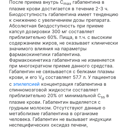
После приема внутрь C
габапентина в
max
плазме крови достигается в течение 2-3 ч.
Биодоступность габапентина имеет тенденцию
к снижению с увеличением дозы препарата.
Абсолютная биодоступность при приеме
капсул дозировки 300 мг составляет
приблизительно 60%. Пища, в т.ч. с высоким
содержанием жиров, не оказывает клинически
значимого влияния на параметры
фармакокинетики габапентина.
Фармакокинетика габапентина не изменяется
при многократном приеме данного средства.
Габапентин не связывается с белками плазмы
крови, и его V
составляет 57.7 л. У пациентов
d
с
эпилепсией
концентрация габапентина в
спинномозговой жидкости составляет
приблизительно 20% от минимальной C
в
ss
плазме крови. Габапентин выделяется с
грудным молоком. Отсутствуют данные о
метаболизме габапентина в организме
человека. Габапентин не вызывает индукции
неспецифических оксидаз печени,