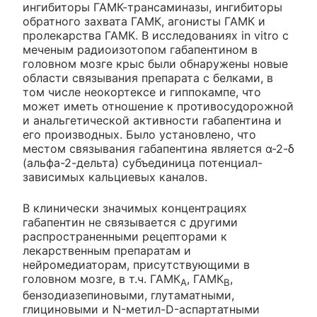
ингибиторы ГАМК-трансаминазы, ингибиторы
обратного захвата ГАМК, агонисты ГАМК и
пролекарства ГАМК. В исследованиях in vitro с
меченым радиоизотопом габапентином в
головном мозге крыс были обнаружены новые
области связывания препарата с белками, в
том числе неокортексе и гиппокампе, что
может иметь отношение к противосудорожной
и анальгетической активности габапентина и
его производных. Было установлено, что
местом связывания габапентина является α-2-δ
(альфа-2-дельта) субъединица потенциал-
зависимых кальциевых каналов.
В клинически значимых концентрациях
габапентин не связывается с другими
распространенными рецепторами к
лекарственным препаратам и
нейромедиаторам, присутствующими в
головном мозге, в т.ч. ГАМК
, ГАМК
,
A
B
бензодиазепиновыми, глутаматными,
глициновыми и N-метил-D-аспартатными