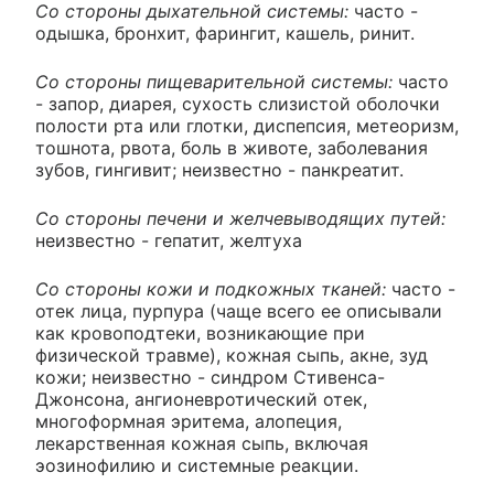
Со стороны дыхательной системы:
часто -
одышка, бронхит, фарингит, кашель, ринит.
Со стороны пищеварительной системы:
часто
- запор, диарея, сухость слизистой оболочки
полости рта или глотки, диспепсия, метеоризм,
тошнота, рвота, боль в животе, заболевания
зубов, гингивит; неизвестно - панкреатит.
Со стороны печени и желчевыводящих путей:
неизвестно - гепатит, желтуха
Со стороны кожи и подкожных тканей:
часто -
отек лица, пурпура (чаще всего ее описывали
как кровоподтеки, возникающие при
физической травме), кожная сыпь, акне, зуд
кожи; неизвестно - синдром Стивенса-
Джонсона, ангионевротический отек,
многоформная эритема, алопеция,
лекарственная кожная сыпь, включая
эозинофилию и системные реакции.