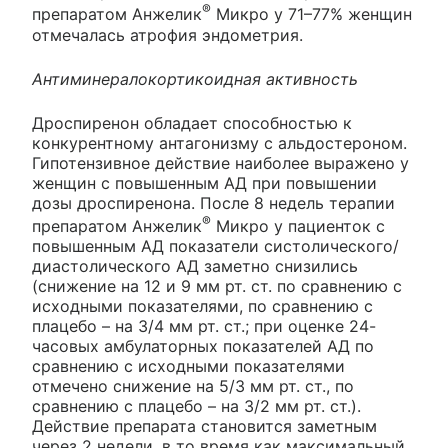
®
препаратом Анжелик
Микро у 71–77% женщин
отмечалась атрофия эндометрия.
Антиминералокортикоидная активность
Дроспиренон обладает способностью к
конкурентному антагонизму с альдостероном.
Гипотензивное действие наиболее выражено у
женщин с повышенным АД при повышении
дозы дроспиренона. После 8 недель терапии
®
препаратом Анжелик
Микро у пациенток с
повышенным АД показатели систолического/
диастолического АД заметно снизились
(снижение на 12 и 9 мм рт. ст. по сравнению с
исходными показателями, по сравнению с
плацебо – на 3/4 мм рт. ст.; при оценке 24-
часовых амбулаторных показателей АД по
сравнению с исходными показателями
отмечено снижение на 5/3 мм рт. ст., по
сравнению с плацебо – на 3/2 мм рт. ст.).
Действие препарата становится заметным
через 2 недели, в то время как максимальный