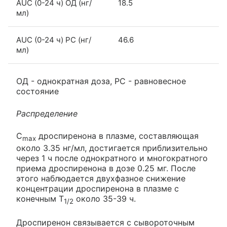
AUC (0-24 ч) ОД (нг/
18.5
мл)
AUC (0-24 ч) РС (нг/
46.6
мл)
ОД - однократная доза, РС - равновесное
состояние
Распределение
C
дроспиренона в плазме, составляющая
max
около 3.35 нг/мл, достигается приблизительно
через 1 ч после однократного и многократного
приема дроспиренона в дозе 0.25 мг. После
этого наблюдается двухфазное снижение
концентрации дроспиренона в плазме с
конечным T
около 35-39 ч.
1/2
Дроспиренон связывается с сывороточным