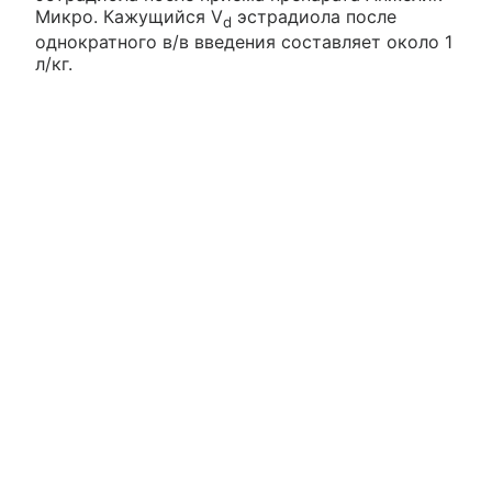
Микро. Кажущийся V
эстрадиола после
d
однократного в/в введения составляет около 1
л/кг.