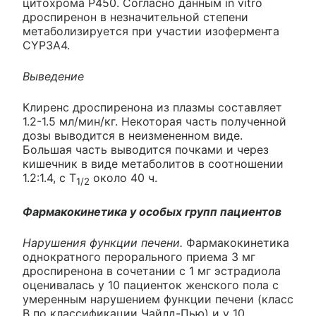
цитохрома P450. Согласно данным in vitro
дроспиренон в незначительной степени
метаболизируется при участии изофермента
CYP3A4.
Выведение
Клиренс дроспиренона из плазмы составляет
1.2-1.5 мл/мин/кг. Некоторая часть полученной
дозы выводится в неизмененном виде.
Большая часть выводится почками и через
кишечник в виде метаболитов в соотношении
1.2:1.4, с T
около 40 ч.
1/2
Фармакокинетика у особых групп пациентов
Нарушения функции печени.
Фармакокинетика
однократного перорального приема 3 мг
дроспиренона в сочетании с 1 мг эстрадиола
оценивалась у 10 пациенток женского пола с
умеренным нарушением функции печени (класс
B по классификации Чайлд-Пью) и у 10