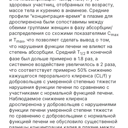
здоровых участниц, отобранных по возрасту,
массе тела и курению в анамнезе. Средние
профили "концентрация-время" в плазме для
дроспиренона были сопоставимы между
обеими группами женщин в фазу абсорбции/
распределения со схожими показателями C
max
и T
, что позволяет сделать вывод о том,
max
что нарушения функции печени не влияют на
степень абсорбции. Средний T
в конечной
1/2
фазе был дольше примерно в 1.8 раз, а
системное воздействие увеличилось в 2 раза,
что соответствует примерно 50% снижению
кажущегося перорального клиренса (CL/f) у
добровольцев с умеренной степенью тяжести
нарушения функции печени по сравнению с
участниками с нормальной функцией печени.
Наблюдаемое снижение клиренса
дроспиренона у добровольцев с нарушениями
функции печени умеренной степени тяжести
по сравнению с добровольцами с нормальной
функцией печени не обусловило существенной
разницы концентрации калия в плазме между