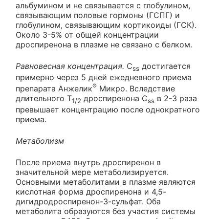
альбумином и не связывается с глобулином,
связывающим половые гормоны (ГСПГ) и
глобулином, связывающим кортикоиды (ГСК).
Около 3-5% от общей концентрации
дроспиренона в плазме не связано с белком.
Равновесная концентрация.
C
достигается
ss
примерно через 5 дней ежедневного приема
®
препарата Анжелик
Микро. Вследствие
длительного T
дроспиренона C
в 2-3 раза
1/2
ss
превышает концентрацию после однократного
приема.
Метаболизм
После приема внутрь дроспиренон в
значительной мере метаболизируется.
Основными метаболитами в плазме являются
кислотная форма дроспиренона и 4,5-
дигидродроспиренон-3-сульфат. Оба
метаболита образуются без участия системы