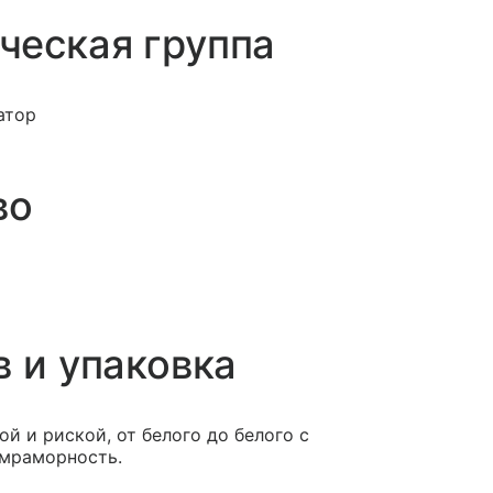
ческая группа
атор
во
в и упаковка
й и риской, от белого до белого с
 мраморность.