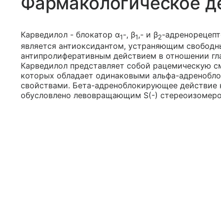
Фармакологическое д
Карведилол - блокатор α
-, β
,- и β
-адренорецепт
1
1
2
является антиоксидантом, устраняющим свободн
антипролиферативным действием в отношении гл
Карведилол представляет собой рацемическую см
которых обладает одинаковыми альфа-адренобл
свойствами. Бета-адреноблокирующее действие 
обусловлено левовращающим S(-) стереоизомеро