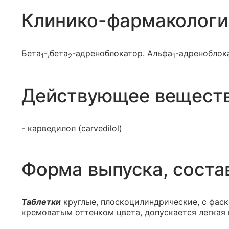
Клинико-фармакологи
Бета
-,бета
-адреноблокатор. Альфа
-адреноблок
1
2
1
Действующее вещест
- карведилол (carvedilol)
Форма выпуска, соста
Таблетки
круглые, плоскоцилиндрические, с фаско
кремоватым оттенком цвета, допускается легкая