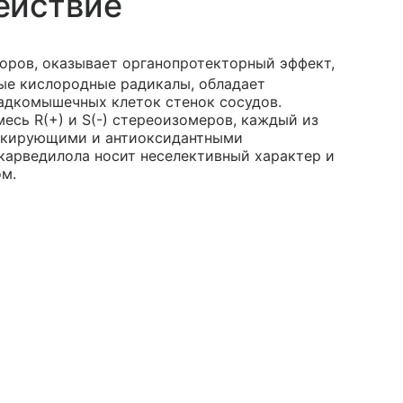
ействие
оров, оказывает органопротекторный эффект,
ые кислородные радикалы, обладает
адкомышечных клеток стенок сосудов.
есь R(+) и S(-) стереоизомеров, каждый из
окирующими и антиоксидантными
карведилола носит неселективный характер и
м.