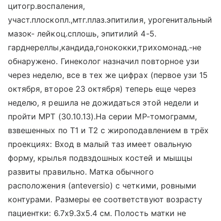
цитогр.воспаления,
участ.плоскопл.,мтг.плаз.эпитилия, урогенитальный
мазок- лейкоц.сплошь, эпитилий 4-5.
гарднереллы,кандида,гонококки,трихомонад.-не
обнаружено. Гинеколог назначил повторное узи
через неделю, все в тех же цифрах (первое узи 15
октября, второе 23 октября) теперь еще через
неделю, я решила не дожидаться этой недели и
пройти МРТ (30.10.13).На серии МР-томограмм,
взвешенных по Т1 и Т2 с жироподавлением в трёх
проекциях: Вход в малый таз имеет овальную
форму, крылья подвздошных костей и мышцы
развиты правильно. Матка обычного
расположения (anteversio) с четкими, ровными
контурами. Размеры ее соответствуют возрасту
пациентки: 6.7х9.3х5.4 см. Полость матки не