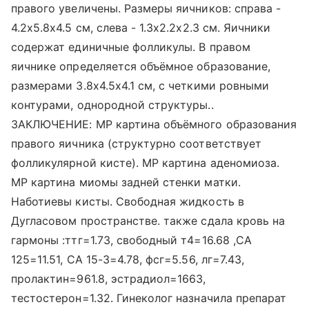
правого увеличены. Размеры яичников: справа -
4.2х5.8х4.5 см, слева - 1.3х2.2х2.3 см. Яичники
содержат единичные фолликулы. В правом
яичнике определяется объёмное образование,
размерами 3.8х4.5х4.1 см, с четкими ровными
контурами, однородной структуры..
ЗАКЛЮЧЕНИЕ: МР картина объёмного образования
правого яичника (структурно соответствует
фолликулярной кисте). МР картина аденомиоза.
МР картина миомы задней стенки матки.
Наботиевы кисты. Свободная жидкость в
Дугласовом пространстве. также сдала кровь на
гармоны :ттг=1.73, свободный т4=16.68 ,СА
125=11.51, СА 15-3=4.78, фсг=5.56, лг=7.43,
пролактин=961.8, эстрадиол=1663,
тестостерон=1.32. Гинеколог назначила препарат