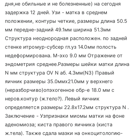
дня,не обильные и не болезненные) на сегодня
задержка 12 дней. Узи - матка в среднем
положении, контуры четкие, размеры длина 50.5
мм передне-задний 49.1мм ширина 51.3мм
Структура неоднородная расположен. по задней
стенке итромур-субсер гл.уз 14.0мм полость
недеформирована. М-эхо 9.0 мм Отражение от
эндометрия среднее.Размеры шейки матки длина
N мм структура OV N аб. 4.3мм(N3) Правый
яичник размеры 35.0ммх21.0мм у верхнего
(неразборчиво)опэхогенное обр-е 18.0 мм с
неров.контур (ж.тело?). Левый яичник
определяется размеры 22.8х17.2мм структура N .
Заключение - Узпризнаки миомы матки на фоне
аденомиоза; киста правого яичника (киста
ж.тела). Также сдала мазки на онкоцитологию-