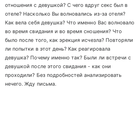
отношения с девушкой? С чего вдруг секс был в
отеле? Насколько Вы волновались из-за отеля?
Как вела себя девушка? Что именно Вас волновало
во время свидания и во время сношения? Что
было после того, как эрекция исчезла? Повторяли
ли попытки в этот день? Как реагировала
девушка? Почему именно так? Были ли встречи с
девушкой после этого свидания - как они
проходили? Без подробностей анализировать
нечего. Жду письма.