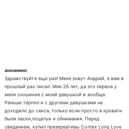
анонимно
Здравствуйте еще раз! Меня зовут Андрей, я вам в
прошлый раз писал. Мне 26 лет, да это первое у
меня сношение с моей девушкой и вообще.
Раньше терпел и с другими девушками не
доходило до секса, только если просто в кровати
были ласки,поцелуи и обнимания. Перед
свиданием, купил презервативы Contex Long Love