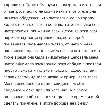
хорошо,чтобы не обманули с номером, в итоге шли
от метро, и долго не могли найти этот отель,она
на меня обиделась, что заставляю ее по городу
ходить искать отель, я конечно тоже был уже не в
настроении и обижен на всех. Девушка вела себя
нормально,иногда вредничала, но и порой
показывала свое недовольство, от чего у меня
постоянно падало желание заняться сексом,но и в
тоже время она была внимательна,целовала меня
часто,обнимала,раскованно вела себя,но в постели
просто лежала и только иногда от удовольствия
голову запрокидывала назад, и прикрывала глаза.
Меня волновало во время свидания чтобы
свидание и секс прошли успешно. А в сексе
волновало чтобы не кончить раньше времени и ей
сделать приятное, в итоге вообще не кончил,