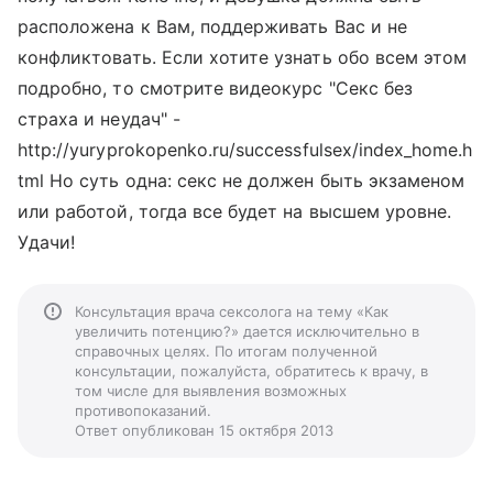
расположена к Вам, поддерживать Вас и не
конфликтовать. Если хотите узнать обо всем этом
подробно, то смотрите видеокурс "Секс без
страха и неудач" -
http://yuryprokopenko.ru/successfulsex/index_home.h
tml Но суть одна: секс не должен быть экзаменом
или работой, тогда все будет на высшем уровне.
Удачи!
Консультация врача сексолога на тему «Как
увеличить потенцию?» дается исключительно в
справочных целях. По итогам полученной
консультации, пожалуйста, обратитесь к врачу, в
том числе для выявления возможных
противопоказаний.
Ответ опубликован 15 октября 2013