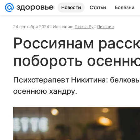
Новости
Статьи
Болезни
24 сентября 2024
Источник:
Газета.Ру
Питание
Россиянам расск
побороть осенн
Психотерапевт Никитина: белков
осеннюю хандру.