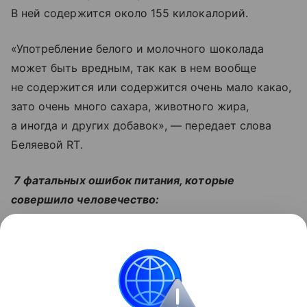
В ней содержится около 155 килокалорий.
«Употребление белого и молочного шоколада
может быть вредным, так как в нем вообще
не содержится или содержится очень мало какао,
зато очень много сахара, животного жира,
а иногда и других добавок», — передает слова
Беляевой RT.
7 фатальных ошибок питания, которые
совершило человечество:
Читайте также:
6 поводов проверить уровень
магния
Поделиться