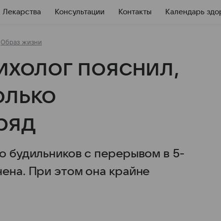
Лекарства
Консультации
Контакты
Календарь здо
Образ жизни
ихолог пояснил,
олько
ряд
о будильников с перерывом в 5-
ена. При этом она крайне