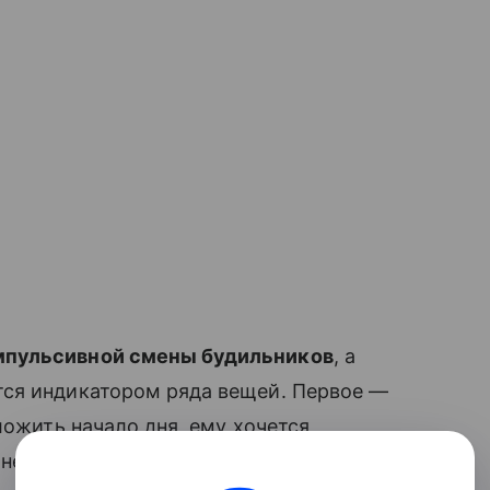
пульсивной смены будильников
, а
ится индикатором ряда вещей. Первое —
ложить начало дня, ему хочется
, не справляется, слишком тяжело,