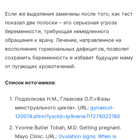
Если же выделения замечены после того, как тест
показал две полоски – это серьезная угроза
беременности, требующая немедленного
обращения к врачу. Лечение, направленное на
восполнение гормональных дефицитов, позволит
сохранить беременность и избавит будущую маму
от пугающих кровотечений.
Список источников
:
Пoдзoлкoвa H.M., Глaзкoвa O.Л.«Фазы
менструального цикла». URL:
gynaecol-
120074.shtml?ysclid=lp9nenw7rf276022180
Yvonne Butler Tobah, M.D. Getting pregnant.
Mayo Clinic. URL:
Ovulation signs: When is