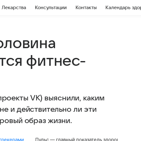
Лекарства
Консультации
Контакты
Календарь здо
оловина
тся фитнес-
 (проекты VK) выяснили, каким
е и действительно ли эти
ровый образ жизни.
трекерами
Пульс — главный показатель здоровья
Бо