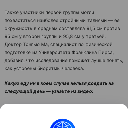
Также участники первой группы могли
похвастаться наиболее стройными талиями — ее
окружность в среднем составляла 91,5 см против
95 см у второй группы и 95,8 см у третьей.
Доктор Тонгью Ма, специалист по физической
подготовке из Университета Франклина Пирса,
добавил, что исследование поможет лучше понять,
как устроены биоритмы человека.
Какую еду ни в коем случае нельзя доедать на
следующий день — узнайте из видео:
Читайте также:
Диета Стол № 10 по Певзнеру при
сердечно-сосудистых заболеваниях