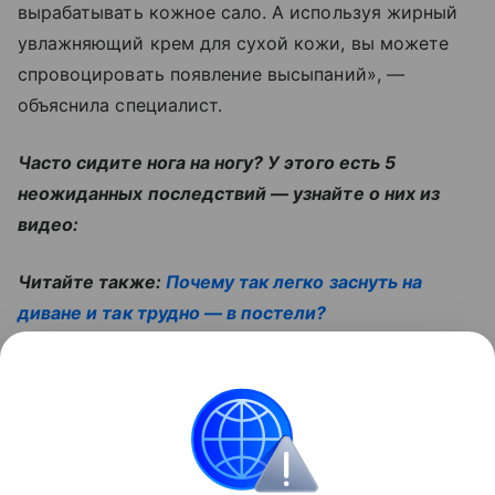
вырабатывать кожное сало. А используя жирный
увлажняющий крем для сухой кожи, вы можете
спровоцировать появление высыпаний», —
объяснила специалист.
Часто сидите нога на ногу? У этого есть 5
неожиданных последствий — узнайте о них из
видео:
Читайте также:
Почему так легко заснуть на
диване и так трудно — в постели?
Поделиться