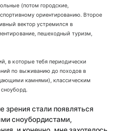
ольные (потом городские,
 спортивному ориентированию. Второе
тивный вектор устремился в
иентирование, пешеходный туризм,
й, в которые тебя периодически
аний по выживанию до походов в
адающими камнями), классическим
 сноуборд.
ле зрения стали появляться
ыми сноубордистами,
ия, и конечно, мне захотелось