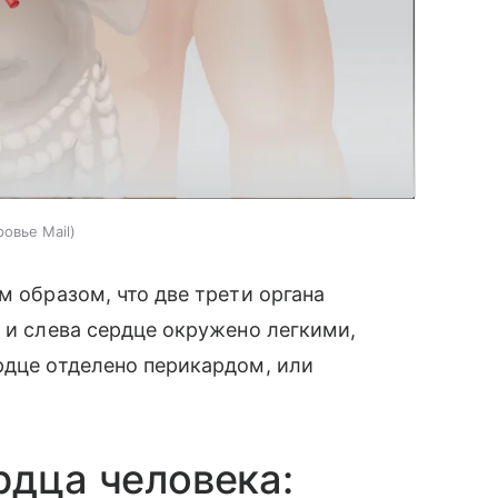
овье Mail
м образом, что две трети органа
а и слева сердце окружено легкими,
рдце отделено перикардом, или
рдца человека: