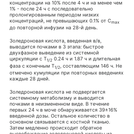
концентрации на 10% после 4 ч и на менее чем
1% - после 24 ч с последовательно
пролонгированным периодом низких
концентраций, не превышающих 0.1% от C
max
до повторной инфузии на 28-й день.
Золедроновая кислота, введенная в/в,
выводится почками в 3 этапа: быстрое
двухфазное выведение из системной
циркуляции с T
0.24 ч и 1.87 ч и длительная
1/2
фаза с конечным T
, составляющим 146 ч. Не
1/2
отмечено кумуляции при повторных введениях
каждые 28 дней.
Золедроновая кислота не подвергается
системному метаболизму и выводится
почками в неизмененном виде. В течение
первых 24 ч в моче обнаруживается 39±16%
введенной дозы. Остальное количество в
основном связывается с костной тканью.
Затем медленно происходит обратное
высвобождение золедроновой кислоты из