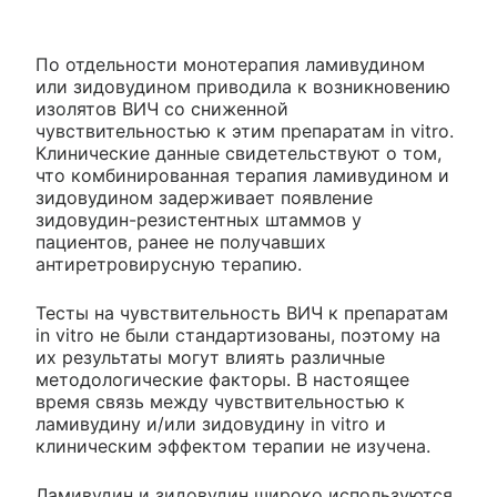
По отдельности монотерапия ламивудином
или зидовудином приводила к возникновению
изолятов ВИЧ со сниженной
чувствительностью к этим препаратам in vitro.
Клинические данные свидетельствуют о том,
что комбинированная терапия ламивудином и
зидовудином задерживает появление
зидовудин-резистентных штаммов у
пациентов, ранее не получавших
антиретровирусную терапию.
Тесты на чувствительность ВИЧ к препаратам
in vitro не были стандартизованы, поэтому на
их результаты могут влиять различные
методологические факторы. В настоящее
время связь между чувствительностью к
ламивудину и/или зидовудину in vitro и
клиническим эффектом терапии не изучена.
Ламивудин и зидовудин широко используются