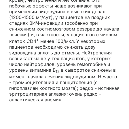
побочные эффекты чаще возникают при
применении зидовудина в высоких дозах
(1200–1500 мг/сут), у пациентов на поздних
стадиях ВИЧ-инфекции (особенно при
сниженном костномозговом резерве до начала
лечения) и, в частности, у пациентов с числом
+
клеток CD4
менее 100/мкл. У некоторых
пациентов необходимо снижать дозу
зидовудина вплоть до отмены. Нейтропения
возникает чаще у тех пациентов, у которых
число нейтрофилов, уровень гемоглобина и
уровень витамина В
в сыворотке снижены в
12
момент начала лечения зидовудином. Нечасто
- тромбоцитопения и панцитопения (с
гипоплазией костного мозга); редко - истинная
эритроцитарная аплазия; очень редко -
апластическая анемия.