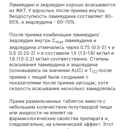
Ламивудин и зидовудин хорошо всасываются
из ЖКТ. У взрослых после приема внутрь
биодоступность ламивудина составляет 80–
85%, а зидовудина - 60–70%.
После приема комбинации ламивудин/
зидовудин внутрь С
ламивудина и
max
зидовудина отмечались через 0.75 (0.5-2) ч и
0.5 (0.25-2) ч и составили 1.5 (1.3-1.8) мг/мл и
1.8 (1.5-2.2) мг/мл соответственно. Степень
всасывания ламивудина и зидовудина
(основываясь на значении AUC) и T
после
1/2
приема с пищей были сходными с
показателями после приема натощак, хотя
скорость всасывания несколько замедлялась.
Прием размельченных таблеток вместе с
небольшим количеством полутвердой пищи
или жидкости не влияет на
фармакологические свойства препарата и,
следовательно, на клинический эффект. Этот