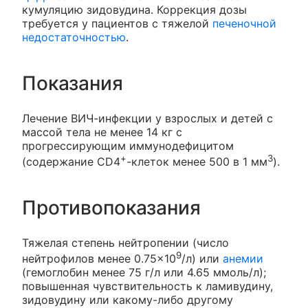
кумуляцию зидовудина. Коррекция дозы
требуется у пациентов с тяжелой
печеночной
недостаточностью
.
Показания
Лечение ВИЧ-инфекции у взрослых и детей с
массой тела не менее 14 кг с
прогрессирующим иммунодефицитом
+
3
(содержание CD4
-клеток менее 500 в 1 мм
).
Противопоказания
Тяжелая степень нейтропении (число
9
нейтрофилов менее 0.75×10
/л) или
анемии
(гемоглобин менее 75 г/л или 4.65 ммоль/л);
повышенная чувствительность к ламивудину,
зидовудину или какому-либо другому