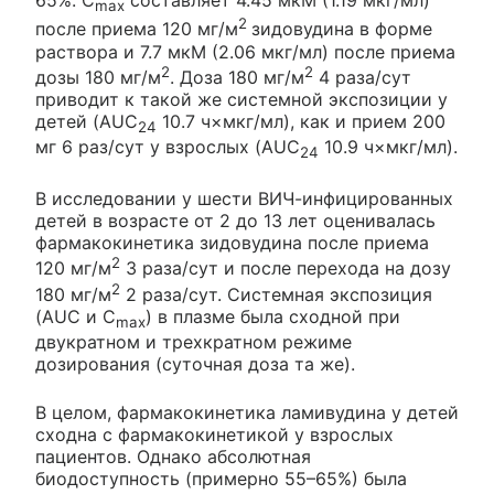
65%. C
составляет 4.45 мкМ (1.19 мкг/мл)
max
2
после приема 120 мг/м
зидовудина в форме
раствора и 7.7 мкМ (2.06 мкг/мл) после приема
2
2
дозы 180 мг/м
. Доза 180 мг/м
4 раза/сут
приводит к такой же системной экспозиции у
детей (AUC
10.7 ч×мкг/мл), как и прием 200
24
мг 6 раз/сут у взрослых (AUC
10.9 ч×мкг/мл).
24
В исследовании у шести ВИЧ-инфицированных
детей в возрасте от 2 до 13 лет оценивалась
фармакокинетика зидовудина после приема
2
120 мг/м
3 раза/сут и после перехода на дозу
2
180 мг/м
2 раза/сут. Системная экспозиция
(AUC и С
) в плазме была сходной при
max
двукратном и трехкратном режиме
дозирования (суточная доза та же).
В целом, фармакокинетика ламивудина у детей
сходна с фармакокинетикой у взрослых
пациентов. Однако абсолютная
биодоступность (примерно 55–65%) была