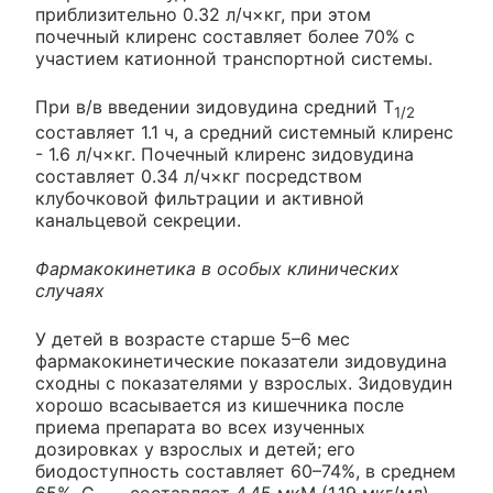
приблизительно 0.32 л/ч×кг, при этом
почечный клиренс составляет более 70% с
участием катионной транспортной системы.
При в/в введении зидовудина средний T
1/2
составляет 1.1 ч, а средний системный клиренс
- 1.6 л/ч×кг. Почечный клиренс зидовудина
составляет 0.34 л/ч×кг посредством
клубочковой фильтрации и активной
канальцевой секреции.
Фармакокинетика в особых клинических
случаях
У детей в возрасте старше 5–6 мес
фармакокинетические показатели зидовудина
сходны с показателями у взрослых. Зидовудин
хорошо всасывается из кишечника после
приема препарата во всех изученных
дозировках у взрослых и детей; его
биодоступность составляет 60–74%, в среднем