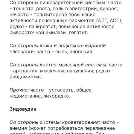
Со стороны пищеварительной системы: часто
-
тошнота, рвота, боль в эпигастрии, диарея;
нечасто - транзиторное повышение
активности печеночных ферментов (АЛТ, АСТ);
редко - панкреатит, повышение активности
сывороточной амилазы, гепатит.
Со стороны кожи и подкожно-жировой
клетчатки:
часто
-
сыпь, алопеция.
Со стороны костно-мышечной системы:
часто
-
артралгия, мышечные нарушения; редко -
рабдомиолиз.
Прочие:
часто
-
усталость, общее
недомогание, лихорадка.
Зидовудин
Со стороны системы кроветворения:
часто
-
анемия (может потребоваться переливание
крови), нейтропения и лейкопения. Эти