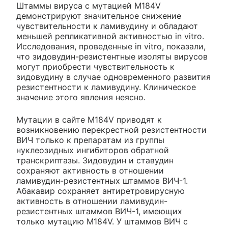
Штаммы вируса с мутацией M184V
демонстрируют значительное снижение
чувствительности к ламивудину и обладают
меньшей репликативной активностью in vitro.
Исследования, проведенные in vitro, показали,
что зидовудин-резистентные изоляты вирусов
могут приобрести чувствительность к
зидовудину в случае одновременного развития
резистентности к ламивудину. Клиническое
значение этого явления неясно.
Мутации в сайте M184V приводят к
возникновению перекрестной резистентности
ВИЧ только к препаратам из группы
нуклеозидных ингибиторов обратной
транскриптазы. Зидовудин и ставудин
сохраняют активность в отношении
ламивудин-резистентных штаммов ВИЧ-1.
Абакавир сохраняет антиретровирусную
активность в отношении ламивудин-
резистентных штаммов ВИЧ-1, имеющих
только мутацию M184V. У штаммов ВИЧ с