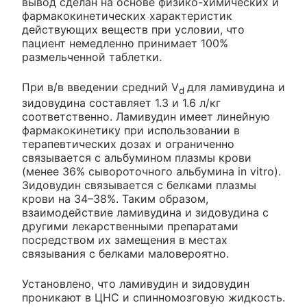
вывод сделан на основе физико-химических и
фармакокинетических характеристик
действующих веществ при условии, что
пациент немедленно принимает 100%
размельченной таблетки.
При в/в введении средний V
для ламивудина и
d
зидовудина составляет 1.3 и 1.6 л/кг
соответственно. Ламивудин имеет линейную
фармакокинетику при использовании в
терапевтических дозах и ограниченно
связывается с альбумином плазмы крови
(менее 36% сывороточного альбумина in vitro).
Зидовудин связывается с белками плазмы
крови на 34–38%. Таким образом,
взаимодействие ламивудина и зидовудина с
другими лекарственными препаратами
посредством их замещения в местах
связывания с белками маловероятно.
Установлено, что ламивудин и зидовудин
проникают в ЦНС и спинномозговую жидкость.