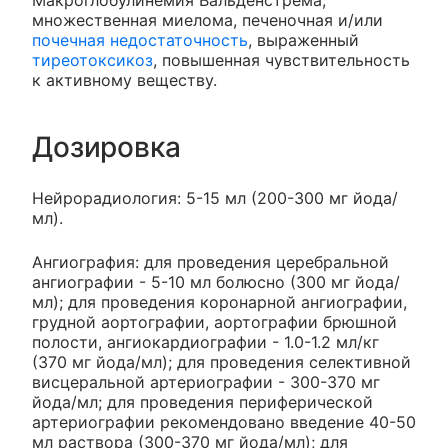
Макроглобулинемия Вальденстрема,
множественная миелома, печеночная и/или
почечная недостаточность
, выраженный
тиреотоксикоз
, повышенная чувствительность
к активному веществу.
Дозировка
Нейрорадиология: 5-15 мл (200-300 мг йода/
мл).
Ангиография: для проведения церебральной
ангиографии - 5-10 мл болюсно (300 мг йода/
мл); для проведения коронарной ангиографии,
грудной аортографии, аортографии брюшной
полости, ангиокардиографии - 1.0-1.2 мл/кг
(370 мг йода/мл); для проведения селективной
висцеральной артериографии - 300-370 мг
йода/мл; для проведения периферической
артериографии рекомендовано введение 40-50
мл раствора (300-370 мг йода/мл); для