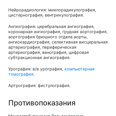
Нейрорадиология: миелорадикулография,
цистернография, вентрикулография.
Ангиография: церебральная ангиография,
коронарная ангиография, грудная аортография,
аортография брюшного отдела аорты,
ангиокардиография, селективная висцеральная
артериография, периферическая
артериография, венография, цифровая
субтракционная ангиография.
Урография: в/в урография,
компьютерная
томография
.
Артрография: фистулография.
Противопоказания