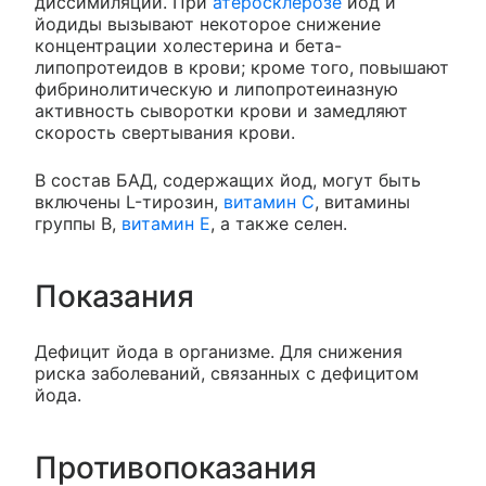
диссимиляции. При
атеросклерозе
йод и
йодиды вызывают некоторое снижение
концентрации холестерина и бета-
липопротеидов в крови; кроме того, повышают
фибринолитическую и липопротеиназную
активность сыворотки крови и замедляют
скорость свертывания крови.
В состав БАД, содержащих йод, могут быть
включены L-тирозин,
витамин C
, витамины
группы B,
витамин Е
, а также селен.
Показания
Дефицит йода в организме. Для снижения
риска заболеваний, связанных с дефицитом
йода.
Противопоказания