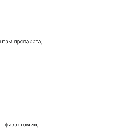
нтам препарата;
пофизэктомии;