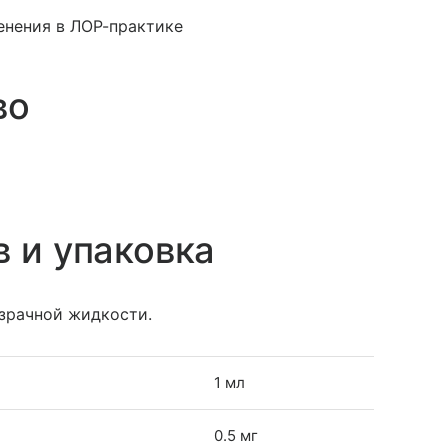
нения в ЛОР-практике
во
в и упаковка
озрачной жидкости.
1 мл
0.5 мг