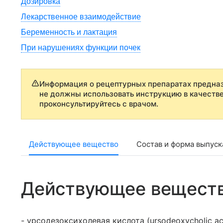
Дозировка
Лекарственное взаимодействие
Беременность и лактация
При нарушениях функции почек
Информация о рецептурных препаратах предназ
не должны использовать инструкцию в качеств
проконсультируйтесь с врачом.
Действующее вещество
Состав и форма выпуск
Действующее вещест
- урсодезоксихолевая кислота (ursodeoxycholic ac