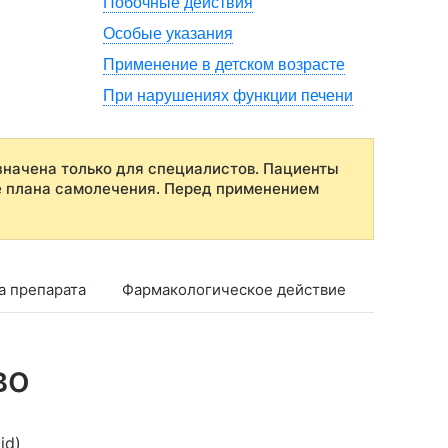
Побочные действия
Особые указания
Применение в детском возрасте
При нарушениях функции печени
начена только для специалистов. Пациенты
е плана самолечения. Перед применением
а препарата
Фармакологическое действие
Фармако
во
id)