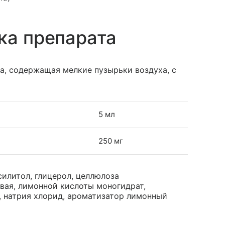
ка препарата
та, содержащая мелкие пузырьки воздуха, с
5 мл
250 мг
силитол, глицерол, целлюлоза
вая, лимонной кислоты моногидрат,
т, натрия хлорид, ароматизатор лимонный