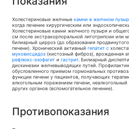
Показания
Холестериновые желчные
камни в желчном пузыр
когда лечение хирургическим или эндоскопичес
Холестериновые камни желчного пузыря и общего
см после экстракорпоральной литотрипсии или 
билиарный цирроз (до образования продвинутог
печени). Хронический активный
гепатит с
холеста
муковисцидоз
(кистозный фиброз), врожденная а
рефлюкс-эзофагит
и
гастрит
. Билиарный диспепт
дискинезии желчевыводящих путей. Профилактика
обусловленного приемом гормональных противоз
функции печени у пациентов, получающих терапию
алкогольным поражением печени, неалкогольный с
других органов (вспомогательное лечение).
Противопоказания