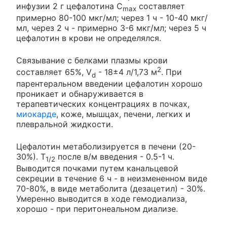
инфузии 2 г цефалотина С
составляет
max
примерно 80-100 мкг/мл; через 1 ч - 10-40 мкг/
мл, через 2 ч - примерно 3-6 мкг/мл; через 5 ч
цефалотин в крови не определялся.
Связывание с белками плазмы крови
2
составляет 65%, V
- 18±4 л/1,73 м
. При
d
парентеральном введении цефалотин хорошо
проникает и обнаруживается в
терапевтических концентрациях в почках,
миокарде
, коже, мышцах, печени, легких и
плевральной жидкости.
Цефалотин метаболизируется в печени (20-
30%). Т
после в/м введения - 0.5-1 ч.
1/2
Выводится почками путем канальцевой
секреции в течение 6 ч - в неизмененном виде
70-80%, в виде метаболита (дезацетил) - 30%.
Умеренно выводится в ходе гемодиализа,
хорошо - при перитонеальном диализе.