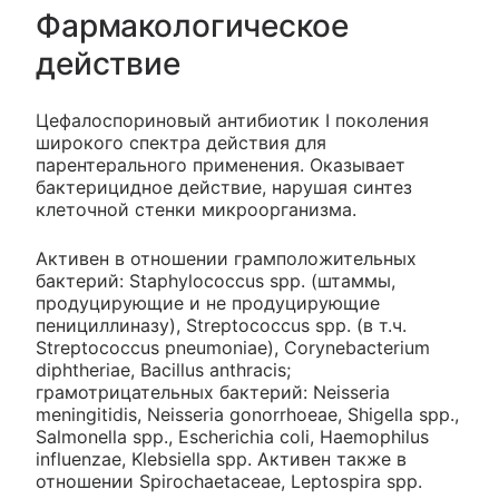
Фармакологическое
действие
Цефалоспориновый антибиотик I поколения
широкого спектра действия для
парентерального применения. Оказывает
бактерицидное действие, нарушая синтез
клеточной стенки микроорганизма.
Активен в отношении грамположительных
бактерий: Staphylococcus spp. (штаммы,
продуцирующие и не продуцирующие
пенициллиназу), Streptococcus spp. (в т.ч.
Streptococcus pneumoniae), Corynebacterium
diphtheriae, Bacillus anthracis;
грамотрицательных бактерий: Neisseria
meningitidis, Neisseria gonorrhoeae, Shigella spp.,
Salmonella spp., Escherichia coli, Haemophilus
influenzae, Klebsiella spp. Активен также в
отношении Spirochaetaceae, Leptospira spp.