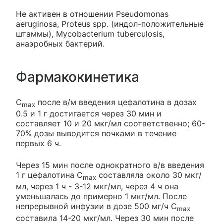
Не активен в отношении Pseudomonas
aeruginosa, Proteus spp. (индол-положительные
штаммы), Mycobacterium tuberculosis,
анаэробных бактерий.
Фармакокинетика
С
после в/м введения цефалотина в дозах
max
0.5 и 1 г достигается через 30 мин и
составляет 10 и 20 мкг/мл соответственно; 60-
70% дозы выводится почками в течение
первых 6 ч.
Через 15 мин после однократного в/в введения
1 г цефалотина С
составляла около 30 мкг/
max
мл, через 1 ч - 3-12 мкг/мл, через 4 ч она
уменьшалась до примерно 1 мкг/мл. После
непрерывной инфузии в дозе 500 мг/ч С
max
составила 14-20 мкг/мл. Через 30 мин после