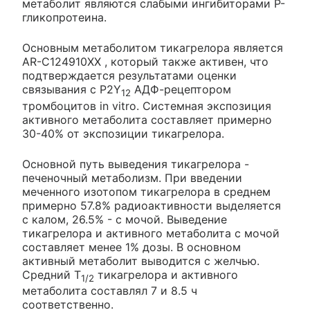
метаболит являются слабыми ингибиторами Р-
гликопротеина.
Основным метаболитом тикагрелора является
AR-C124910XX , который также активен, что
подтверждается результатами оценки
связывания с Р2Y
АДФ-рецептором
12
тромбоцитов in vitro. Системная экспозиция
активного метаболита составляет примерно
30-40% от экспозиции тикагрелора.
Основной путь выведения тикагрелора -
печеночный метаболизм. При введении
меченного изотопом тикагрелора в среднем
примерно 57.8% радиоактивности выделяется
с калом, 26.5% - с мочой. Выведение
тикагрелора и активного метаболита с мочой
составляет менее 1% дозы. В основном
активный метаболит выводится с желчью.
Средний T
тикагрелора и активного
1/2
метаболита составлял 7 и 8.5 ч
соответственно.