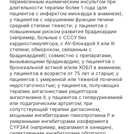
перенесенным ишемическим инсультом при
длительности терапии более 1 года (для
пациентов с инфарктом миокарда в анамнезе);
у пациентов с нарушением функции печени
средней степени тяжести; у пациентов с
повышенным риском развития брадикардии
(например, больные с СССУ без
кардиостимулятора, с AV-блокадой II или III
степени; обмороком, связанным с
брадикардией); совместно с препаратами,
вызывающими брадикардию; у пациентов с
бронхиальной астмой и/или ХОБЛ в анамнезе;
у пациентов в возрасте от 75 лет и старше; у
пациентов с умеренной или тяжелой почечной
недостаточностью; у пациентов, получающих
терапию антагонистами рецепторов
ангиотензина II; у пациентов с гиперурикемией
или подагрическим артритом; при
сопутствующей терапии дигоксином,
мощными ингибиторами гликопротеина Р и
умеренными ингибиторами изофермента
CYP3A4 (например, верапамил и хинидин),
селективными ингибиторами обратного