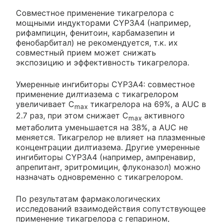
Совместное применение тикагрелора с
мощными индукторами CYP3A4 (например,
рифампицин, фенитоин, карбамазепин и
фенобарбитал) не рекомендуется, т.к. их
совместный прием может снижать
экспозицию и эффективность тикагрелора.
Умеренные ингибиторы CYP3A4: совместное
применение дилтиазема с тикагрелором
увеличивает С
тикагрелора на 69%, a AUC в
max
2.7 раз, при этом снижает С
активного
max
метаболита уменьшается на 38%, a AUC не
меняется. Тикагрелор не влияет на плазменные
концентрации дилтиазема. Другие умеренные
ингибиторы CYP3A4 (например, ампренавир,
апрепитант, эритромицин, флуконазол) можно
назначать одновременно с тикагрелором.
По результатам фармакологических
исследований взаимодействия сопутствующее
применение тикагрелора с гепарином,