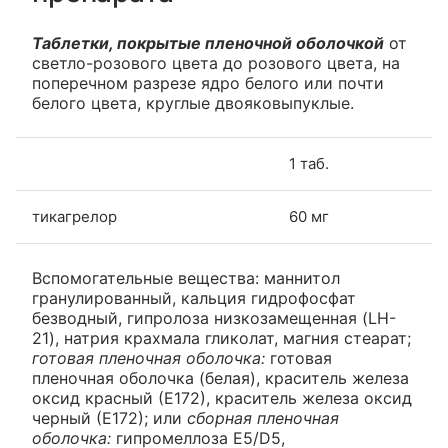
Таблетки, покрытые пленочной оболочкой
от
светло-розового цвета до розового цвета, на
поперечном разрезе ядро белого или почти
белого цвета, круглые двояковыпуклые.
1 таб.
тикагрелор
60 мг
Вспомогательные вещества: маннитол
гранулированный, кальция гидрофосфат
безводный, гипролоза низкозамещенная (LH-
21), натрия крахмала гликолат, магния стеарат;
готовая пленочная оболочка:
готовая
пленочная оболочка (белая), краситель железа
оксид красный (Е172), краситель железа оксид
черный (Е172); или
сборная пленочная
оболочка:
гипромеллоза Е5/D5,