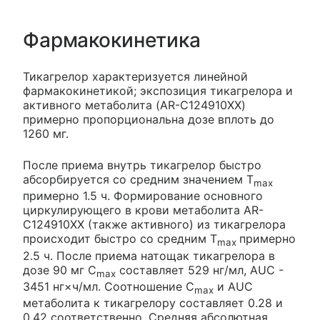
Фармакокинетика
Тикагрелор характеризуется линейной
фармакокинетикой; экспозиция тикагрелора и
активного метаболита (AR-C124910XX)
примерно пропорциональна дозе вплоть до
1260 мг.
После приема внутрь тикагрелор быстро
абсорбируется со средним значением T
max
примерно 1.5 ч. Формирование основного
циркулирующего в крови метаболита AR-
C124910XX (также активного) из тикагрелора
происходит быстро со средним T
примерно
max
2.5 ч. После приема натощак тикагрелора в
дозе 90 мг С
составляет 529 нг/мл, AUC -
max
3451 нг×ч/мл. Соотношение С
и AUC
max
метаболита к тикагрелору составляет 0.28 и
0.42 соответственно. Средняя абсолютная