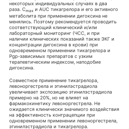
некоторых индивидуальных случаях в два
раза. С
и AUC тикагрелора и его активного
max
метаболита при применении дигоксина не
менялись. Поэтому рекомендуется проводить
соответствующий клинический и/или
лабораторный мониторинг (ЧСС, и при
наличии клинических показаний также ЭКГ и
концентрации дигоксина в крови) при
одновременном применении тикагрелора и
Pgp-зависимых препаратов с узким
терапевтическим индексом, наподобие
дигоксина.
Совместное применение тикагрелора,
левоноргестрела и этинилэстрадиола
увеличивает экспозицию этинилэстрадиола
примерно на 20%, но не влияет на
фармакокинетику левоноргестрела. Не
ожидается клинически значимого воздействия
на эффективность контрацепции при
одновременном применении левоноргестрела,
этинилэстрадиола и тикагрелора.