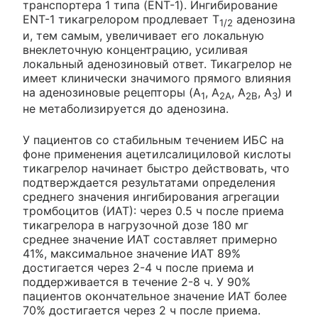
транспортера 1 типа (ENT-1). Ингибирование
ENT-1 тикагрелором продлевает Т
аденозина
1/2
и, тем самым, увеличивает его локальную
внеклеточную концентрацию, усиливая
локальный аденозиновый ответ. Тикагрелор не
имеет клинически значимого прямого влияния
на аденозиновые рецепторы (A
, А
, А
, A
) и
1
2А
2В
3
не метаболизируется до аденозина.
У пациентов со стабильным течением ИБС на
фоне применения ацетилсалициловой кислоты
тикагрелор начинает быстро действовать, что
подтверждается результатами определения
среднего значения ингибирования агрегации
тромбоцитов (ИАТ): через 0.5 ч после приема
тикагрелора в нагрузочной дозе 180 мг
среднее значение ИАТ составляет примерно
41%, максимальное значение ИАТ 89%
достигается через 2-4 ч после приема и
поддерживается в течение 2-8 ч. У 90%
пациентов окончательное значение ИАТ более
70% достигается через 2 ч после приема.