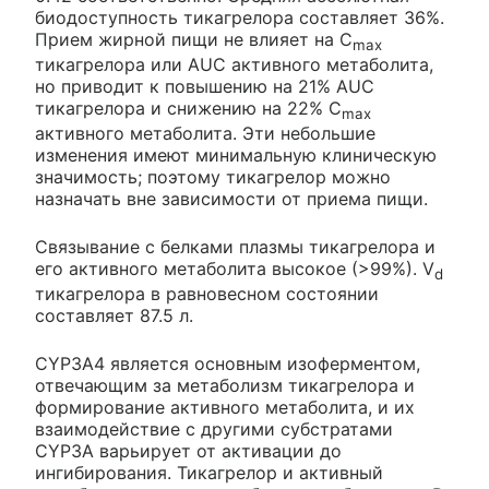
биодоступность тикагрелора составляет 36%.
Прием жирной пищи не влияет на С
max
тикагрелора или AUC активного метаболита,
но приводит к повышению на 21% AUC
тикагрелора и снижению на 22% С
max
активного метаболита. Эти небольшие
изменения имеют минимальную клиническую
значимость; поэтому тикагрелор можно
назначать вне зависимости от приема пищи.
Связывание с белками плазмы тикагрелора и
его активного метаболита высокое (>99%). V
d
тикагрелора в равновесном состоянии
составляет 87.5 л.
CYP3A4 является основным изоферментом,
отвечающим за метаболизм тикагрелора и
формирование активного метаболита, и их
взаимодействие с другими субстратами
CYP3A варьирует от активации до
ингибирования. Тикагрелор и активный