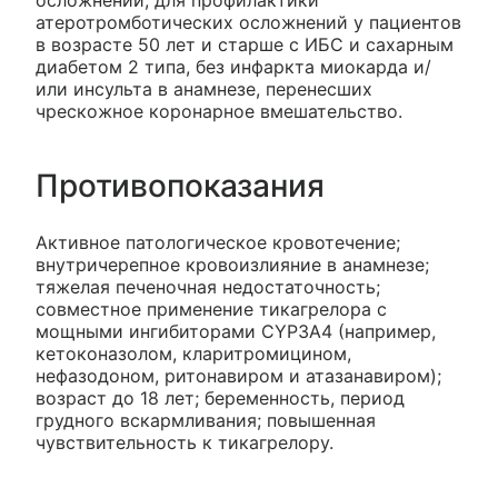
осложнений; для профилактики
атеротромботических осложнений у пациентов
в возрасте 50 лет и старше с ИБС и сахарным
диабетом 2 типа, без инфаркта миокарда и/
или инсульта в анамнезе, перенесших
чрескожное коронарное вмешательство.
Противопоказания
Активное патологическое кровотечение;
внутричерепное кровоизлияние в анамнезе;
тяжелая печеночная недостаточность;
совместное применение тикагрелора с
мощными ингибиторами CYP3A4 (например,
кетоконазолом, кларитромицином,
нефазодоном, ритонавиром и атазанавиром);
возраст до 18 лет; беременность, период
грудного вскармливания; повышенная
чувствительность к тикагрелору.