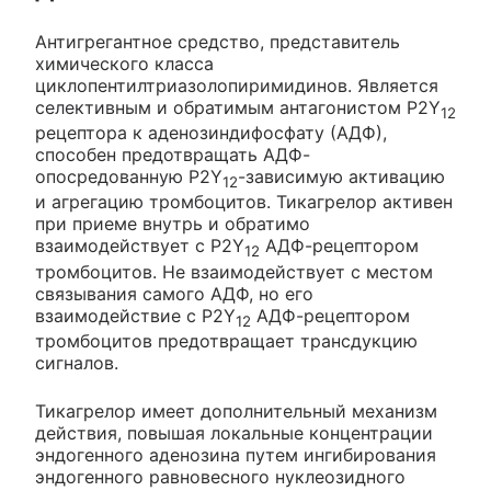
Антигрегантное средство, представитель
химического класса
циклопентилтриазолопиримидинов. Является
селективным и обратимым антагонистом Р2Y
12
рецептора к аденозиндифосфату (АДФ),
способен предотвращать АДФ-
опосредованную P2Y
-зависимую активацию
12
и агрегацию тромбоцитов. Тикагрелор активен
при приеме внутрь и обратимо
взаимодействует с Р2Y
АДФ-рецептором
12
тромбоцитов. Не взаимодействует с местом
связывания самого АДФ, но его
взаимодействие с Р2Y
АДФ-рецептором
12
тромбоцитов предотвращает трансдукцию
сигналов.
Тикагрелор имеет дополнительный механизм
действия, повышая локальные концентрации
эндогенного аденозина путем ингибирования
эндогенного равновесного нуклеозидного