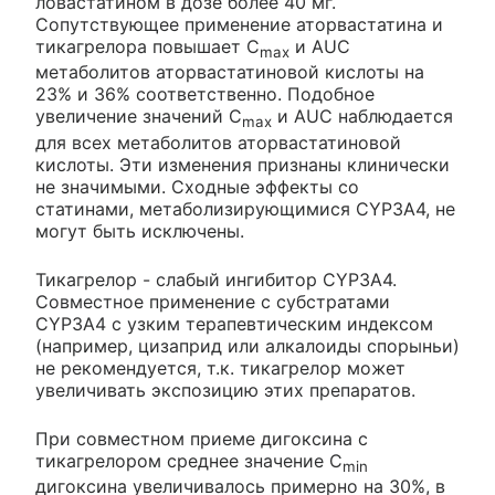
ловастатином в дозе более 40 мг.
Сопутствующее применение аторвастатина и
тикагрелора повышает С
и AUC
max
метаболитов аторвастатиновой кислоты на
23% и 36% соответственно. Подобное
увеличение значений C
и AUC наблюдается
max
для всех метаболитов аторвастатиновой
кислоты. Эти изменения признаны клинически
не значимыми. Сходные эффекты со
статинами, метаболизирующимися CYP3A4, не
могут быть исключены.
Тикагрелор - слабый ингибитор CYP3A4.
Совместное применение с субстратами
CYP3A4 с узким терапевтическим индексом
(например, цизаприд или алкалоиды спорыньи)
не рекомендуется, т.к. тикагрелор может
увеличивать экспозицию этих препаратов.
При совместном приеме дигоксина с
тикагрелором среднее значение C
min
дигоксина увеличивалось примерно на 30%, в