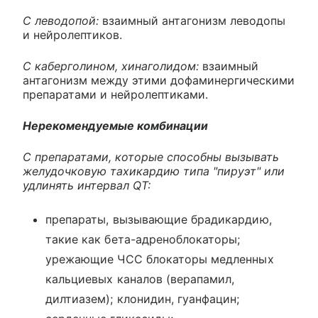
С леводопой:
взаимный антагонизм леводопы
и нейролептиков.
C каберголином, хинаголидом:
взаимный
антагонизм между этими дофаминергическими
препаратами и нейролептиками.
Нерекомендуемые комбинации
С препаратами, которые способны вызывать
желудочковую тахикардию типа "пируэт" или
удлинять интервал QT:
препараты, вызывающие брадикардию,
такие как бета-адреноблокаторы;
урежающие ЧСС блокаторы медленных
кальциевых каналов (верапамил,
дилтиазем); клонидин, гуанфацин;