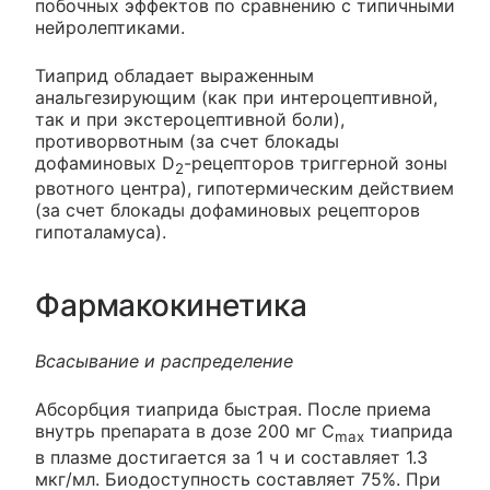
побочных эффектов по сравнению с типичными
нейролептиками.
Тиаприд обладает выраженным
анальгезирующим (как при интероцептивной,
так и при экстероцептивной боли),
противорвотным (за счет блокады
дофаминовых D
-рецепторов триггерной зоны
2
рвотного центра), гипотермическим действием
(за счет блокады дофаминовых рецепторов
гипоталамуса).
Фармакокинетика
Всасывание и распределение
Абсорбция тиаприда быстрая. После приема
внутрь препарата в дозе 200 мг C
тиаприда
max
в плазме достигается за 1 ч и составляет 1.3
мкг/мл. Биодоступность составляет 75%. При