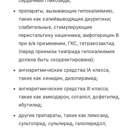
сердечные гликозиды;
препараты, вызывающие гипокалиемию,
такие как калийвыводящие диуретики;
слабительные, стимулирующие
перистальтику кишечника; амфотерицин В
при в/в применении, ГКС, тетракозактид
(перед приемом тиаприда гипокалиемия
должна быть скорректирована);
антиаритмические средства IА класса,
такие как хинидин, дизопирамид;
антиаритмические средства III класса,
такие как амиодарон, соталол, дофетилид,
ибутилид;
другие препараты, такие как пимозид,
сультоприд, сульпирид, галоперидол,