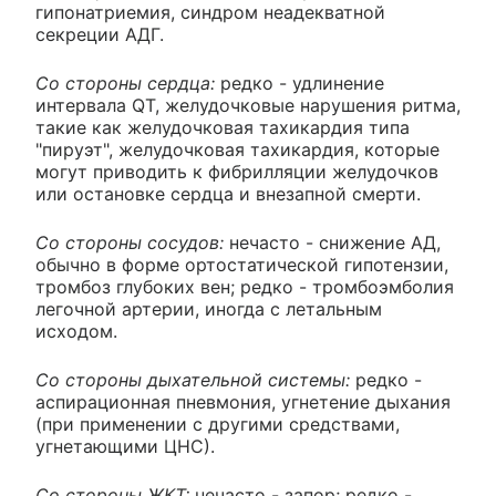
гипонатриемия, синдром неадекватной
секреции АДГ.
Со стороны сердца:
редко - удлинение
интервала QT, желудочковые нарушения ритма,
такие как желудочковая тахикардия типа
"пируэт", желудочковая тахикардия, которые
могут приводить к фибрилляции желудочков
или остановке сердца и внезапной смерти.
Со стороны сосудов:
нечасто - снижение АД,
обычно в форме ортостатической гипотензии,
тромбоз глубоких вен; редко - тромбоэмболия
легочной артерии, иногда с летальным
исходом.
Со стороны дыхательной системы:
редко -
аспирационная пневмония, угнетение дыхания
(при применении с другими средствами,
угнетающими ЦНС).
Со стороны ЖКТ:
нечасто - запор; редко -