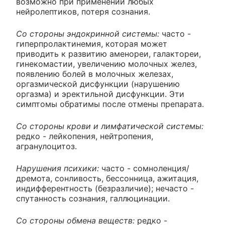
возможно при применении любых
нейролептиков, потеря сознания.
Со стороны эндокринной системы:
часто -
гиперпролактинемия, которая может
приводить к развитию аменореи, галактореи,
гинекомастии, увеличению молочных желез,
появлению болей в молочных железах,
оргазмической дисфункции (нарушению
оргазма) и эректильной дисфункции. Эти
симптомы обратимы после отмены препарата.
Со стороны крови и лимфатической системы:
редко - лейкопения, нейтропения,
агранулоцитоз.
Нарушения психики:
часто - сомноленция/
дремота, сонливость, бессонница, ажитация,
индифферентность (безразличие); нечасто -
спутанность сознания, галлюцинации.
Со стороны обмена веществ:
редко -