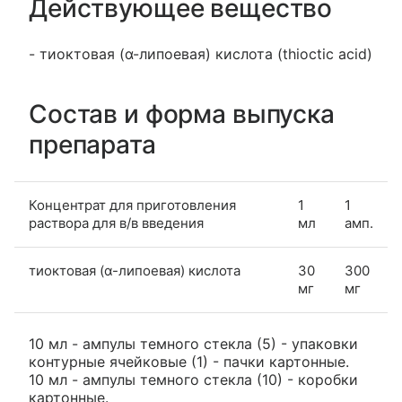
Действующее вещество
- тиоктовая (α-липоевая) кислота (thioctic acid)
Состав и форма выпуска
препарата
Концентрат для приготовления
1
1
раствора для в/в введения
мл
амп.
тиоктовая (α-липоевая) кислота
30
300
мг
мг
10 мл - ампулы темного стекла (5) - упаковки
контурные ячейковые (1) - пачки картонные.
10 мл - ампулы темного стекла (10) - коробки
картонные.