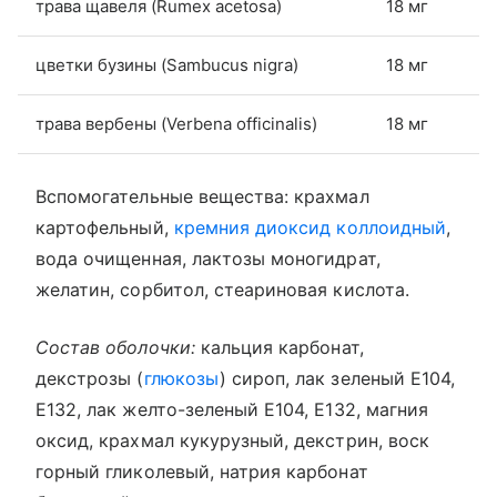
трава щавеля (Rumex acetosa)
18 мг
цветки бузины (Sambucus nigra)
18 мг
трава вербены (Verbena officinalis)
18 мг
Вспомогательные вещества: крахмал
картофельный,
кремния диоксид коллоидный
,
вода очищенная, лактозы моногидрат,
желатин, сорбитол, стеариновая кислота.
Состав оболочки:
кальция карбонат,
декстрозы (
глюкозы
) сироп, лак зеленый Е104,
Е132, лак желто-зеленый Е104, Е132, магния
оксид, крахмал кукурузный, декстрин, воск
горный гликолевый, натрия карбонат