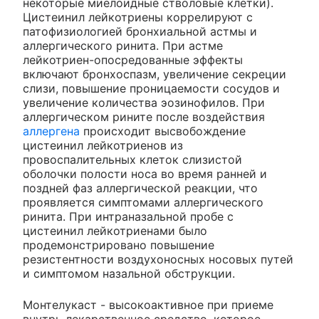
некоторые миелоидные стволовые клетки).
Цистеинил лейкотриены коррелируют с
патофизиологией бронхиальной астмы и
аллергического ринита. При астме
лейкотриен-опосредованные эффекты
включают бронхоспазм, увеличение секреции
слизи, повышение проницаемости сосудов и
увеличение количества эозинофилов. При
аллергическом рините после воздействия
аллергена
происходит высвобождение
цистеинил лейкотриенов из
провоспалительных клеток слизистой
оболочки полости носа во время ранней и
поздней фаз аллергической реакции, что
проявляется симптомами аллергического
ринита. При интраназальной пробе с
цистеинил лейкотриенами было
продемонстрировано повышение
резистентности воздухоносных носовых путей
и симптомом назальной обструкции.
Монтелукаст - высокоактивное при приеме