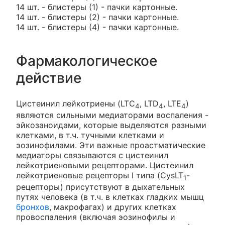
14 шт. - блистеры (1) - пачки картонные.
14 шт. - блистеры (2) - пачки картонные.
14 шт. - блистеры (4) - пачки картонные.
Фармакологическое
действие
Цистеинил лейкотриены (LTC
, LTD
, LTE
)
4
4
4
являются сильными медиаторами воспаления -
эйкозаноидами, которые выделяются разными
клетками, в т.ч. тучными клетками и
эозинофилами. Эти важные проастматические
медиаторы связываются с цистеинил
лейкотриеновыми рецепторами. Цистеинил
лейкотриеновые рецепторы I типа (CysLT
-
1
рецепторы) присутствуют в дыхательных
путях человека (в т.ч. в клетках гладких мышц
бронхов
, макрофагах) и других клетках
провоспаления (включая эозинофилы и