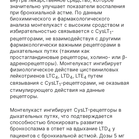
внутрь лекарственное средство, которое
значительно улучшает показатели воспаления
при бронхиальной астме. По данным
биохимического и фармакологического
анализа монтелукаст с высоким сродством и
избирательностью связывается с CysLT
-
1
рецепторами, не взаимодействуя с другими
фармакологически важными рецепторами в
дыхательных путях (такими как
простагландиновые рецепторы, холино- или β-
адренорецепторы). Монтелукаст ингибирует
физиологическое действие цистеиниловых
лейкотриенов LTC
, LTD
, LTE
путем
4
4
4
связывания с CysLT
-рецепторами, не оказывая
1
стимулирующего действия на данные
рецепторы.
Монтелукаст ингибирует CysLT-рецепторы в
дыхательных путях, что подтверждается
способностью блокировать развитие
бронхоспазма в ответ на вдыхание LTD
у
4
пациентов с бронхиальной астмой. Дозы 5 мг