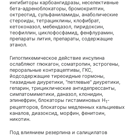
ингибиторы карбоангидразы, неселективные
бета-адреноблокаторы, бромокриптин,
октреотид, сульфаниламиды, анаболические
стероиды, тетрациклины, клофибрат,
кетоконазол, мебендазол, пиридоксин,
теофиллин, циклофосфамид, фенфлурамин,
препараты лития, препараты, содержащие
этанол.
Гипогликемическое действие инсулина
ослабляют глюкагон, соматропин, эстрогены,
пероральные контрацептивы, ГКС,
йодсодержащие тиреоидные гормоны,
тиазидные диуретики, "петлевые" диуретики,
гепарин, трициклические антидепрессанты,
симпатомиметики, даназол, клонидин,
эпинефрин, блокаторы гистаминовых Н
-
1
рецепторов, блокаторы медленных кальциевых
каналов, диазоксид, морфин, фенитоин,
никотин.
Под влиянием резерпина и салицилатов