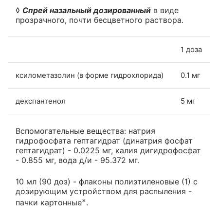
◊
Спрей назальный дозированный
в виде
прозрачного, почти бесцветного раствора.
1 доза
ксилометазолин (в форме гидрохлорида)
0.1 мг
декспантенол
5 мг
Вспомогательные вещества: натрия
гидрофосфата гептагидрат (динатрия фосфат
гептагидрат) - 0.0225 мг, калия дигидрофосфат
- 0.855 мг, вода д/и - 95.372 мг.
10 мл (90 доз) - флаконы полиэтиленовые (1) с
дозирующим устройством для распыления -
×
пачки картонные
.