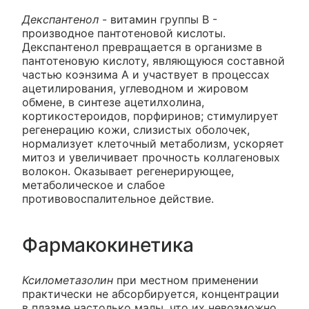
Декспантенол
- витамин группы В -
производное пантотеновой кислоты.
Декспантенол превращается в организме в
пантотеновую кислоту, являющуюся составной
частью коэнзима А и участвует в процессах
ацетилирования, углеводном и жировом
обмене, в синтезе ацетилхолина,
кортикостероидов, порфиринов; стимулирует
регенерацию кожи, слизистых оболочек,
нормализует клеточный метаболизм, ускоряет
митоз и увеличивает прочность коллагеновых
волокон. Оказывает регенерирующее,
метаболическое и слабое
противовоспалительное действие.
Фармакокинетика
Ксилометазолин
при местном применении
практически не абсорбируется, концентрации
в плазме настолько малы, что их невозможно