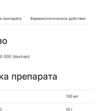
а препарата
Фармакологическое действие
Фармако
во
0 000 (dextran)
ка препарата
100 мл
0
10 г