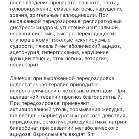
после введения препарата: тошнота, рвота,
головокружение, смазанная речь, нарушение
зрения, зрительные галлюцинации. При
выраженной передозировке: респираторный
дистресс-синдром, угнетение центральной
нервной системы, быстро переходящее из
ступора в кому; тяжелые некупируемые
судороги, тяжелый метаболический ацидоз,
ацетонурия, гипергликемия, нарушение
функции печени, отек легких, летаргия,
полиневрит.
Лечение:
при выраженной передозировке
недостаточная терапия приводит к
нейротоксичности с летальным исходом. При
адекватной терапии прогноз благоприятный.
При передозировке: применяют
активированный уголь, промывание желудка,
в/в вводят - барбитураты короткого действия,
пиридоксин, осмотические диуретики, натрия
бикарбонат при развитии метаболического
ацидоза. Взрослым в/в вводят 5 г