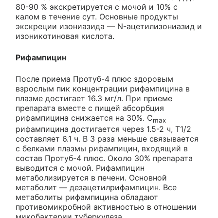
80-90 % экскретируется с мочой и 10% с
калом в течение сут. Основные продукты
экскреции изониазида — N-ацетилизониазид и
изоникотиновая кислота.
Рифампицин
После приема Протуб-4 плюс здоровым
взрослым пик концентрации рифампицина в
плазме достигает 16.3 мг/л. При приеме
препарата вместе с пищей абсорбция
рифампицина снижается на 30%. C
max
рифампицина достигается через 1.5-2 ч, Т1/2
составляет 6.1 ч. В 3 раза меньше связывается
с белками плазмы рифампицин, входящий в
состав Протуб-4 плюс. Около 30% препарата
выводится с мочой. Рифампицин
метаболизируется в печени. Основной
метаболит — дезацетилрифампицин. Все
метаболиты рифампицина обладают
противомикробной активностью в отношении
микобактерии туберкулеза.