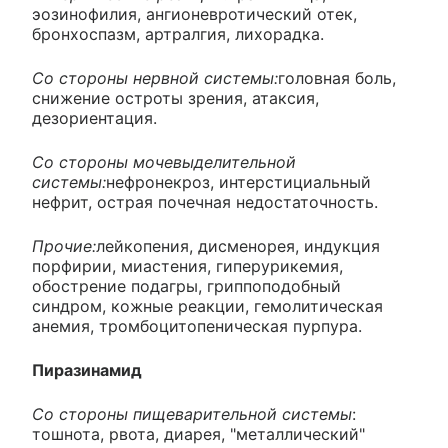
эозинофилия, ангионевротический отек,
бронхоспазм, артралгия, лихорадка.
Со стороны нервной системы:
головная боль,
снижение остроты зрения, атаксия,
дезориентация.
Со стороны мочевыделительной
системы:
нефронекроз, интерстициальный
нефрит, острая почечная недостаточность.
Прочие:
лейкопения, дисменорея, индукция
порфирии, миастения, гиперурикемия,
обострение подагры, гриппоподобный
синдром, кожные реакции, гемолитическая
анемия, тромбоцитопеническая пурпура.
Пиразинамид
Со стороны пищеварительной системы
:
тошнота, рвота, диарея, "металлический"