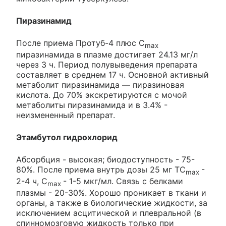
Пиразинамид
После приема Протуб-4 плюс C
max
пиразинамида в плазме достигает 24.13 мг/л
через 3 ч. Период полувыведения препарата
составляет в среднем 17 ч. Основной активный
метаболит пиразинамида — пиразиновая
кислота. До 70% экскретируются с мочой
метаболиты пиразинамида и в 3.4% -
неизмененный препарат.
Этамбутол гидрохлорид
Абсорбция - высокая; биодоступность - 75-
80%. После приема внутрь дозы 25 мг TC
-
max
2-4 ч, C
- 1-5 мкг/мл. Связь с белками
max
плазмы - 20-30%. Хорошо проникает в ткани и
органы, а также в биологические жидкости, за
исключением асцитической и плевральной (в
спинномозговую жидкость только при