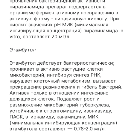
проявления бактерицидной активности
пиразинамида препарат подвергается в
организме ферментативному превращению в
активную форму - пиразиновую кислоту. При
кислых значениях pH МИК (минимальная
ингибирующая концентрация) пиразинамида in
vitro, составляет 20 мг/л.
Этамбутол
Этамбутол действует бактериостатически;
проникает в активно растущие клетки
микобактерий, ингибируя синтез РНК,
нарушает клеточный метаболизм, вызывает
прекращение размножения и гибель бактерий.
Активен только в отношении интенсивно
делящихся клеток. Подавляет рост и
размножение микобактерий туберкулеза,
устойчивых к стрептомицину, изониазиду,
ПАСК, этионамиду, канамицину. МИК
(минимальная ингибирующая концентрация)
этамбутола составляет — 0.78-2.0 мг/л.