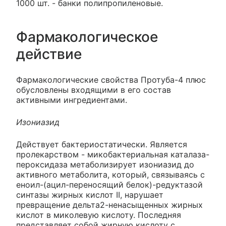
1000 шт. - банки полипропиленовые.
Фармакологическое
действие
Фармакологические свойства Протуба-4 плюс
обусловлены входящими в его состав
активными ингредиентами.
Изониазид
Действует бактериостатически. Является
пролекарством - микобактериальная каталаза-
пероксидаза метаболизирует изониазид до
активного метаболита, который, связываясь с
еноил-(ацил-переносящий белок)-редуктазой
синтазы жирных кислот II, нарушает
превращение дельта2-ненасыщенных жирных
кислот в миколевую кислоту. Последняя
представляет собой жирную кислоту с