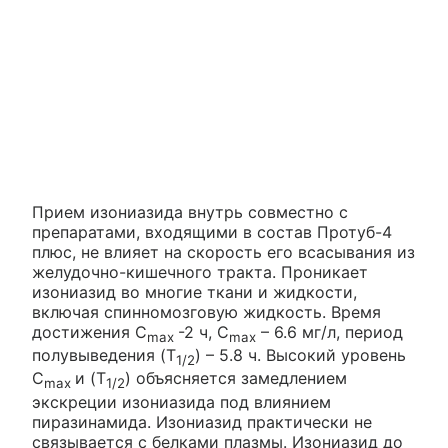
Прием изониазида внутрь совместно с
препаратами, входящими в состав Протуб-4
плюс, не влияет на скорость его всасывания из
желудочно-кишечного тракта. Проникает
изониазид во многие ткани и жидкости,
включая спинномозговую жидкость. Время
достижения C
-2 ч, C
– 6.6 мг/л, период
max
max
полувыведения (T
) – 5.8 ч. Высокий уровень
1/2
C
и (T
) объясняется замедлением
max
1/2
экскреции изониазида под влиянием
пиразинамида. Изониазид практически не
связывается с белками плазмы. Изониазид до