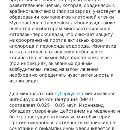
разветвленной цепью, которая, соединяясь с
арабиногалактаном (полисахарид), участвует в
образовании компонентов клеточной стенки
Mycobacterium tuberculosis. Изониазид также
является ингибитором микобактериальной
каталазы-пероксидазы, что снижает защиту
микроорганизма против активных форм
кислорода и пероксида водорода. Изониазид
также активен в отношении небольшого
количества штаммов Mycobacteriumkansasii
(при инфекциях, вызванных данным
возбудителем, перед началом лечения
необходимо определять чувствительность к
изониазиду).
Для микобактерий
туберкулеза
минимальная
ингибирующая концентрация (МИК)
составляет 0.025 – 0.05 мг/л. Изониазид
обладает умеренным действием на медленно и
быстрорастущие атипичные микобактерии.
Противомикробная активность изониазида в
сочетании с рифампицином увеличивается в