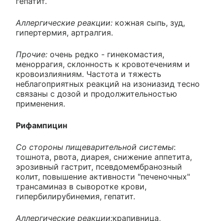
гепатит.
Аллергические реакции:
кожная сыпь, зуд,
гипертермия, артралгия.
Прочие:
очень редко - гинекомастия,
меноррагия, склонность к кровотечениям и
кровоизлияниям. Частота и тяжесть
неблагоприятных реакций на изониазид тесно
связаны с дозой и продолжительностью
применения.
Рифампицин
Со стороны пищеварительной системы
:
тошнота, рвота, диарея, снижение аппетита,
эрозивный гастрит, псевдомембранозный
колит, повышение активности "печеночных"
трансаминаз в сыворотке крови,
гипербилирубинемия, гепатит.
Аллергические реакции:
крапивница,