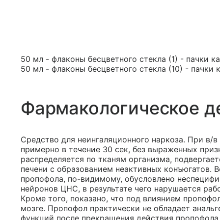
50 мл - флаконы бесцветного стекла (1) - пачки к
50 мл - флаконы бесцветного стекла (10) - пачки 
Фармакологическое д
Средство для неингаляционного наркоза. При в/в
примерно в течение 30 сек, без выраженных при
распределяется по тканям организма, подвергае
печени с образованием неактивных конъюгатов. 
пропофола, по-видимому, обусловлено неспециф
нейронов ЦНС, в результате чего нарушается рабо
Кроме того, показано, что под влиянием пропоф
мозге. Пропофол практически не обладает аналь
функций после прекращения действия пропофола