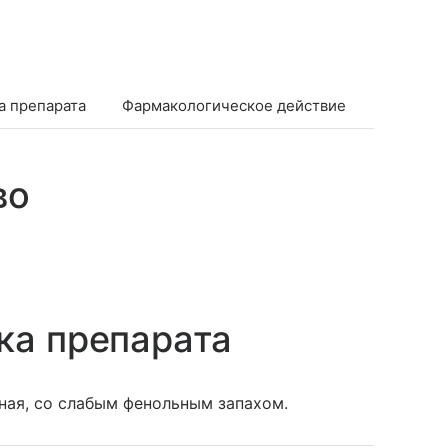
а препарата
Фармакологическое действие
Показан
во
ка препарата
ная, со слабым фенольным запахом.