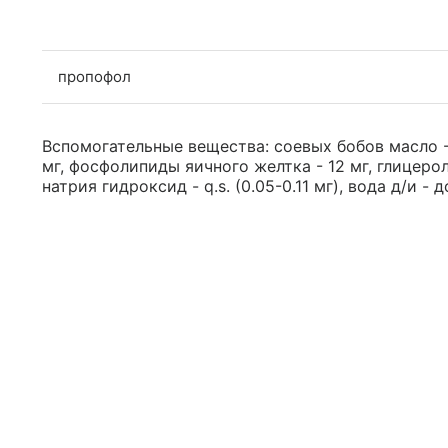
пропофол
Вспомогательные вещества: соевых бобов масло -
мг, фосфолипиды яичного желтка - 12 мг, глицерол 
натрия гидроксид - q.s. (0.05-0.11 мг), вода д/и - д