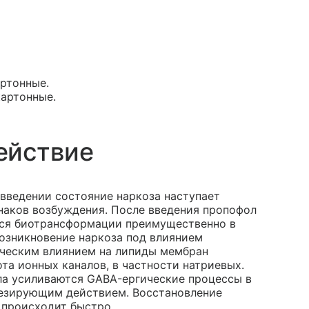
артонные.
картонные.
ействие
 введении состояние наркоза наступает
знаков возбуждения. После введения пропофол
тся биотрансформации преимущественно в
Возникновение наркоза под влиянием
ическим влиянием на липиды мембран
та ионных каналов, в частности натриевых.
ола усиливаются GABA-ергические процессы в
гезирующим действием. Восстановление
 происходит быстро.