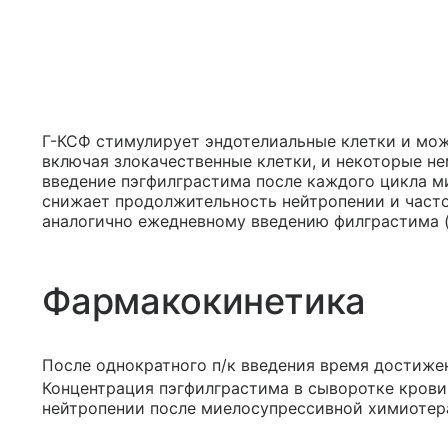
Г-КСФ стимулирует эндотелиальные клетки и мож
включая злокачественные клетки, и некоторые не
введение пэгфилграстима после каждого цикла 
снижает продолжительность нейтропении и част
аналогично ежедневному введению филграстима (в
Фармакокинетика
После однократного п/к введения время достиже
Концентрация пэгфилграстима в сыворотке крови
нейтропении после миелосупрессивной химиотер