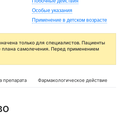
Побочные действия
Особые указания
Применение в детском возрасте
начена только для специалистов. Пациенты
е плана самолечения. Перед применением
а препарата
Фармакологическое действие
Фармако
во