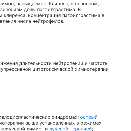
симое, насыщаемое. Клиренс, в основном,
личением дозы пэгфилграстима. В
 клиренса, концентрация пэгфилграстима в
вления числа нейтрофилов.
нижения длительности нейтропении и частоты
супрессивной цитотоксической химиотерапии
иелодиспластических синдромах;
острый
миотерапии выше установленных в режимах
оксической химио- и
лучевой терапией
;