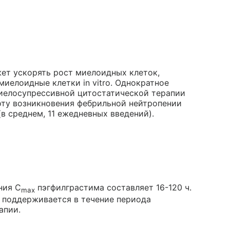
ет ускорять рост миелоидных клеток,
миелоидные клетки in vitro. Однократное
миелосупрессивной цитостатической терапии
оту возникновения фебрильной нейтропении
 среднем, 11 ежедневных введений).
ния C
пэгфилграстима составляет 16-120 ч.
max
 поддерживается в течение периода
апии.