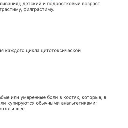
мливания); детский и подростковый возраст
грастиму, филграстиму.
ния каждого цикла цитотоксической
абые или умеренные боли в костях, которые, в
или купируются обычными анальгетиками;
стях и шее.