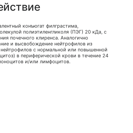
ействие
алентный конъюгат филграстима,
олекулой полиэтиленгликоля (ПЭГ) 20 кДа, с
ния почечного клиренса. Аналогично
ание и высвобождение нейтрофилов из
о нейтрофилов с нормальной или повышенной
цитоз) в периферической крови в течение 24
моноцитов и/или лимфоцитов.