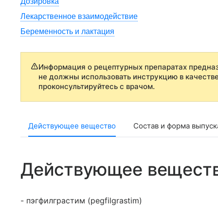
Дозировка
Лекарственное взаимодействие
Беременность и лактация
Информация о рецептурных препаратах предназ
не должны использовать инструкцию в качеств
проконсультируйтесь с врачом.
Действующее вещество
Состав и форма выпуск
Действующее вещест
- пэгфилграстим (pegfilgrastim)