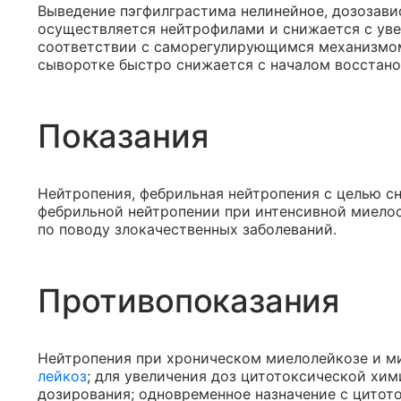
Выведение пэгфилграстима нелинейное, дозозави
осуществляется нейтрофилами и снижается с уве
соответствии с саморегулирующимся механизмом
сыворотке быстро снижается с началом восстано
Показания
Нейтропения, фебрильная нейтропения с целью с
фебрильной нейтропении при интенсивной миело
по поводу злокачественных заболеваний.
Противопоказания
Нейтропения при хроническом миелолейкозе и м
лейкоз
; для увеличения доз цитотоксической хи
дозирования; одновременное назначение с цитот