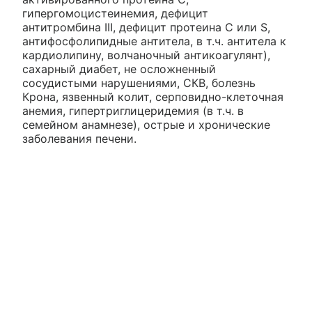
гипергомоцистеинемия, дефицит
антитромбина III, дефицит протеина С или S,
антифосфолипидные антитела, в т.ч. антитела к
кардиолипину, волчаночный антикоагулянт),
сахарный диабет, не осложненный
сосудистыми нарушениями, СКВ, болезнь
Крона, язвенный колит, серповидно-клеточная
анемия, гипертриглицеридемия (в т.ч. в
семейном анамнезе), острые и хронические
заболевания печени.