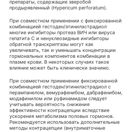
препараты, содержащие зверобой
продырявленный (Hypericum perforatum).
При совместном применении с фиксированной
комбинацией гестоден/этинилэстрадиол
многие ингибиторы протеаз ВИЧ или вируса
гепатита С и ненуклеозидные ингибиторы
обратной транскриптазы могут как
увеличивать, так и уменьшать концентрации
гормональных компонентов комбинации в
плазме крови. В некоторых случаях такое
влияние может быть клинически значимо.
При совместном применении фиксированной
комбинацией гестоден/этинилэстрадиол с
перампанелом, вемурафенибом, дабрафенибом,
модафинилом или руфинамидом следует
учитывать вероятность снижения
эффективности контрацепции вследствие
ускорения метаболизма половых гормонов.
Рекомендуется использовать дополнительные
методы контрацепции (внутриматочные