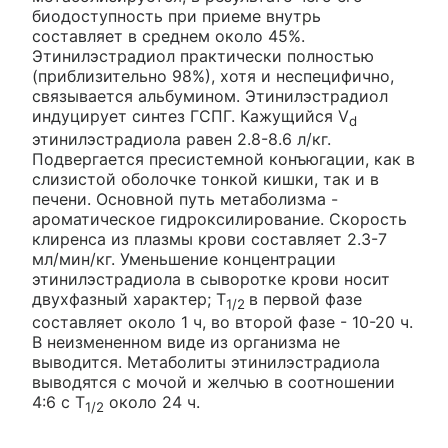
биодоступность при приеме внутрь
составляет в среднем около 45%.
Этинилэстрадиол практически полностью
(приблизительно 98%), хотя и неспецифично,
связывается альбумином. Этинилэстрадиол
индуцирует синтез ГСПГ. Кажущийся V
d
этинилэстрадиола равен 2.8-8.6 л/кг.
Подвергается пресистемной конъюгации, как в
слизистой оболочке тонкой кишки, так и в
печени. Основной путь метаболизма -
ароматическое гидроксилирование. Скорость
клиренса из плазмы крови составляет 2.3-7
мл/мин/кг. Уменьшение концентрации
этинилэстрадиола в сыворотке крови носит
двухфазный характер; T
в первой фазе
1/2
составляет около 1 ч, во второй фазе - 10-20 ч.
В неизмененном виде из организма не
выводится. Метаболиты этинилэстрадиола
выводятся с мочой и желчью в соотношении
4:6 с T
около 24 ч.
1/2