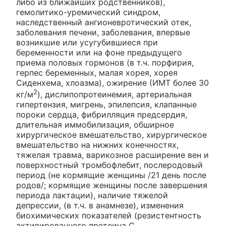
либо из ближайших родственников),
гемолитико-уремический синдром,
наследственный ангионевротический отек,
заболевания печени, заболевания, впервые
возникшие или усугубившиеся при
беременности или на фоне предыдущего
приема половых гормонов (в т.ч. порфирия,
герпес беременных, малая хорея, хорея
Сиденхема, хлоазма), ожирение (ИМТ более 30
2
кг/м
), дислипопротеинемия, артериальная
гипертензия, мигрень, эпилепсия, клапанные
пороки сердца, фибрилляция предсердия,
длительная иммобилизация, обширное
хирургическое вмешательство, хирургическое
вмешательство на нижних конечностях,
тяжелая травма, варикозное расширение вен и
поверхностный тромбофлебит, послеродовый
период (не кормящие женщины /21 день после
родов/; кормящие женщины после завершения
периода лактации), наличие тяжелой
депрессии, (в т.ч. в анамнезе), изменения
биохимических показателей (резистентность
активированного протеина С,