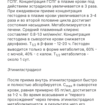
ГСПГ. Концентрация ГСПГ в плазме крови под
действием эстрадиола увеличивается в 3 раза.
При ежедневном приеме концентрация
гестодена в плазме крови увеличивается в 3-4
раза и во второй половине цикла достигает
состояния насыщения. Метаболизируется в
печени. Средний плазменный клиренс
составляет 0.8-1.0 мл/мин/кг. Концентрация
гестодена в сыворотке крови снижается
двухфазно. T
в β-фазе - 12-20 ч. Гестоден
1/2
выводится только в форме метаболитов, 60% -
с мочой, 40% - с калом. T
метаболитов -
1/2
около 1 сут.
Этинилэстрадиол
После приема внутрь этинилэстрадиол быстро
и полностью абсорбируется. C
в сыворотке
max
крови, равная примерно 65 пг/мл, достигается
за 1-2 ч. Во время всасывания и "первого
прохождения" через печень этинилэстрадиол
метаболизируется, в результате чего его