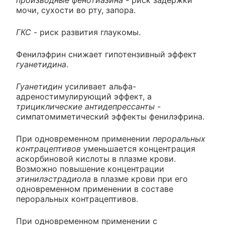
производные фенотиазина
- риск задержки
мочи, сухости во рту, запора.
ГКС
- риск развития глаукомы.
Фенилэфрин снижает гипотензивный эффект
гуанетидина
.
Гуанетидин
усиливает альфа-
адреностимулирующий эффект, а
трициклические антидепрессанты
-
симпатомиметический эффекты фенилэфрина.
При одновременном применении
пероральных
контрацептивов
уменьшается концентрация
аскорбиновой кислоты в плазме крови.
Возможно повышение концентрации
этинилэстрадиола
в плазме крови при его
одновременном применении в составе
пероральных контрацептивов.
При одновременном применении с