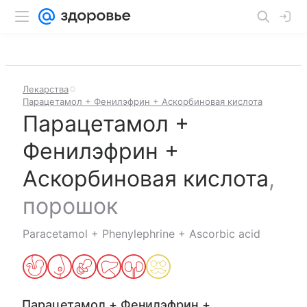
Лекарства
Парацетамол + Фенилэфрин + Аскорбиновая кислота
Парацетамол +
Фенилэфрин +
Аскорбиновая кислота
,
порошок
Paracetamol + Phenylephrine + Ascorbic acid
Парацетамол + Фенилэфрин +