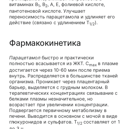
витаминах B
, B
, А, Е, фолиевой кислоте,
1
2
пантотеновой кислоте. Улучшает
переносимость парацетамола и удлиняет его
действие (связано с удлинением T
).
1/2
Фармакокинетика
Парацетамол
быстро и практически
полностью всасывается из ЖКТ. C
в плазме
max
достигается через 10-60 мин после приема
внутрь. Распределяется в большинстве тканей
организма. Проникает через плацентарный
барьер, выделяется с грудным молоком. В
терапевтических концентрациях связывание с
белками плазмы незначительное, но
возрастает при увеличении концентрации.
Подвергается первичному метаболизму в
печени. Выводится в основном с мочой в виде
глюкуронидов и сульфатов. T
составляет от 1
1/2
до 3 ч.