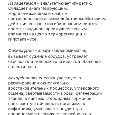
Парацетамол
- анальгетик-антипиретик.
Обладает анальгезирующим,
жаропонижающим и слабым
противовоспалительным действием. Механизм
действия связан с ингибированием синтеза
простагландинов, преимущественным
влиянием на центр терморегуляции в
гипоталамусе.
Фенилэфрин
- альфа
-адреномиметик,
1
вызывает сужение сосудов, устраняет
отечность и гиперемию слизистой оболочки
полости носа.
Аскорбиновая кислота
участвует в
регулировании окислительно-
восстановительных процессов, углеводного
обмена, свертываемости крови, регенерации
тканей, в синтезе стероидных гормонов;
повышает устойчивость организма к
инфекциям, уменьшает сосудистую
проницаемость, снижает потребность в