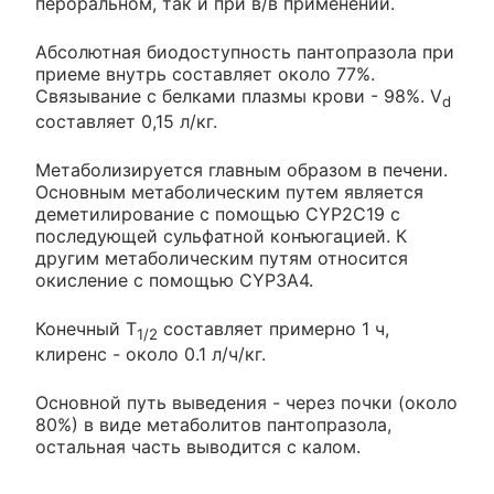
пероральном, так и при в/в применении.
Абсолютная биодоступность пантопразола при
приеме внутрь составляет около 77%.
Связывание с белками плазмы крови - 98%. V
d
составляет 0,15 л/кг.
Метаболизируется главным образом в печени.
Основным метаболическим путем является
деметилирование с помощью CYP2C19 с
последующей сульфатной конъюгацией. К
другим метаболическим путям относится
окисление с помощью CYP3A4.
Конечный T
составляет примерно 1 ч,
1/2
клиренс - около 0.1 л/ч/кг.
Основной путь выведения - через почки (около
80%) в виде метаболитов пантопразола,
остальная часть выводится с калом.