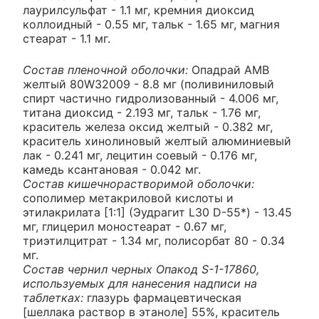
лаурилсульфат - 1.1 мг, кремния диоксид
коллоидный - 0.55 мг, тальк - 1.65 мг, магния
стеарат - 1.1 мг.
Состав пленочной оболочки:
Опадрай АМВ
желтый 80W32009 - 8.8 мг (поливиниловый
спирт частично гидролизованный - 4.006 мг,
титана диоксид - 2.193 мг, тальк - 1.76 мг,
краситель железа оксид желтый - 0.382 мг,
краситель хинолиновый желтый алюминиевый
лак - 0.241 мг, лецитин соевый - 0.176 мг,
камедь ксантановая - 0.042 мг.
Состав кишечнорастворимой оболочки:
сополимер метакриловой кислоты и
этилакрилата [1:1] (Эудрагит L30 D-55*) - 13.45
мг, глицерил моностеарат - 0.67 мг,
триэтилцитрат - 1.34 мг, полисорбат 80 - 0.34
мг.
Состав чернил черных Опакод S-1-17860,
используемых для нанесения надписи на
таблетках:
глазурь фармацевтическая
[шеллака раствор в этаноле] 55%, краситель