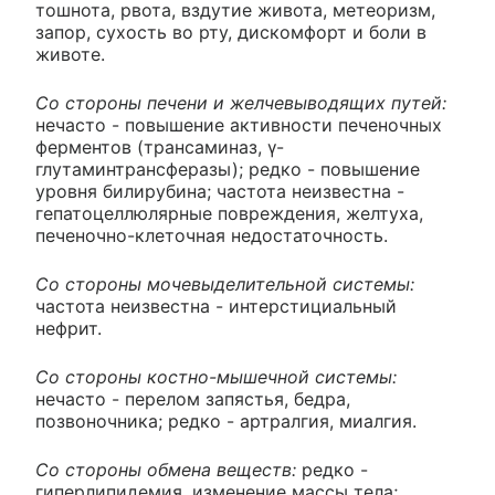
тошнота, рвота, вздутие живота, метеоризм,
запор, сухость во рту, дискомфорт и боли в
животе.
Со стороны печени и желчевыводящих путей:
нечасто - повышение активности печеночных
ферментов (трансаминаз, γ-
глутаминтрансферазы); редко - повышение
уровня билирубина; частота неизвестна -
гепатоцеллюлярные повреждения, желтуха,
печеночно-клеточная недостаточность.
Со стороны мочевыделительной системы:
частота неизвестна - интерстициальный
нефрит.
Со стороны костно-мышечной системы:
нечасто - перелом запястья, бедра,
позвоночника; редко - артралгия, миалгия.
Со стороны обмена веществ:
редко -
гиперлипидемия, изменение массы тела;