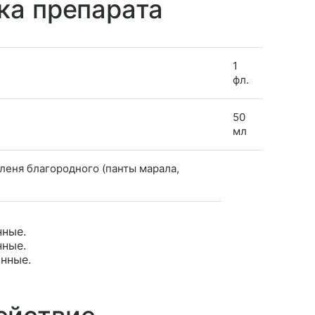
ка препарата
1
фл.
50
мл
оленя благородного (панты марала,
нные.
нные.
онные.