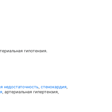
ртериальная гипотензия.
ая недостаточность
,
стенокардия
,
я
, артериальная гипертензия,