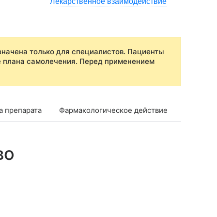
Лекарственное взаимодействие
начена только для специалистов. Пациенты
е плана самолечения. Перед применением
а препарата
Фармакологическое действие
Показан
во