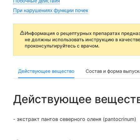
Побочные действия
При нарушениях функции почек
Информация о рецептурных препаратах предназ
не должны использовать инструкцию в качеств
проконсультируйтесь с врачом.
Действующее вещество
Состав и форма выпуск
Действующее вещест
- экстракт пантов северного оленя (pantocrinum)