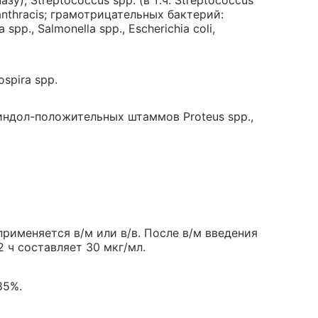
, Streptococcus spp. (в т.ч. Streptococcus
 anthracis; грамотрицательных бактерий:
a spp., Salmonella spp., Escherichia coli,
spira spp.
индол-положительных штаммов Proteus spp.,
рименяется в/м или в/в. После в/м введения
2 ч составляет 30 мкг/мл.
85%.