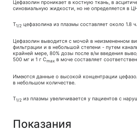
Цефазолин проникает в костную ткань, в асцити
синовиальную жидкости, но не определяется в Ц
T
цефазолина из плазмы составляет около 1.8 ч
1/2
Цефазолин выводится с мочой в неизмененном ви
фильтрации и в небольшой степени - путем канал
крайней мере, 80% дозы после в/м введения вывод
500 мг и 1 г C
в моче составляет соответственн
max
Имеются данные о высокой концентрации цефазол
в небольшом количестве.
T
из плазмы увеличивается у пациентов с нару
1/2
Показания