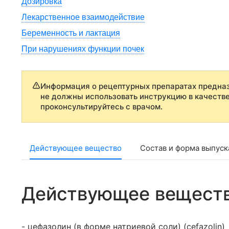
Дозировка
Лекарственное взаимодействие
Беременность и лактация
При нарушениях функции почек
Информация о рецептурных препаратах предназ
не должны использовать инструкцию в качеств
проконсультируйтесь с врачом.
Действующее вещество
Состав и форма выпуск
Действующее вещест
- цефазолин (в форме натриевой соли) (cefazolin)