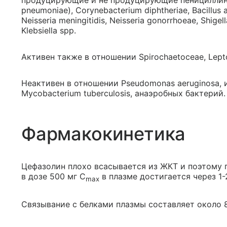
продуцирующие и не продуцирующие пенициллиназу)
pneumoniae), Corynebacterium diphtheriae, Bacillus
Neisseria meningitidis, Neisseria gonorrhoeae, Shigell
Klebsiella spp.
Активен также в отношении Spirochaetoceae, Lepto
Неактивен в отношении Pseudomonas aeruginosa, 
Mycobacterium tuberculosis, анаэробных бактерий.
Фармакокинетика
Цефазолин плохо всасывается из ЖКТ и поэтому п
в дозе 500 мг C
в плазме достигается через 1-
max
Связывание с белками плазмы составляет около 