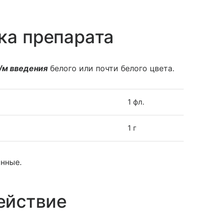
ка препарата
/м введения
белого или почти белого цвета.
1 фл.
1 г
онные.
ействие