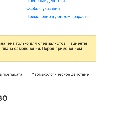
Побочные действия
Особые указания
Применение в детском возрасте
начена только для специалистов. Пациенты
е плана самолечения. Перед применением
а препарата
Фармакологическое действие
Фармако
во