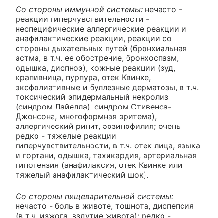
Со стороны иммунной системы:
нечасто -
реакции гиперчувствительности -
неспецифические аллергические реакции и
анафилактические реакции, реакции со
стороны дыхательных путей (бронхиальная
астма, в т.ч. ее обострение, бронхоспазм,
одышка, диспноэ), кожные реакции (зуд,
крапивница, пурпура, отек Квинке,
эксфолиативные и буллезные дерматозы, в т.ч.
токсический эпидермальный некролиз
(синдром Лайелла), синдром Стивенса-
Джонсона, многоформная эритема),
аллергический ринит, эозинофилия; очень
редко - тяжелые реакции
гиперчувствительности, в т.ч. отек лица, языка
и гортани, одышка, тахикардия, артериальная
гипотензия (анафилаксия, отек Квинке или
тяжелый анафилактический шок).
Со стороны пищеварительной системы:
нечасто - боль в животе, тошнота, диспепсия
(в т.ч. изжога, вздутие живота); редко -