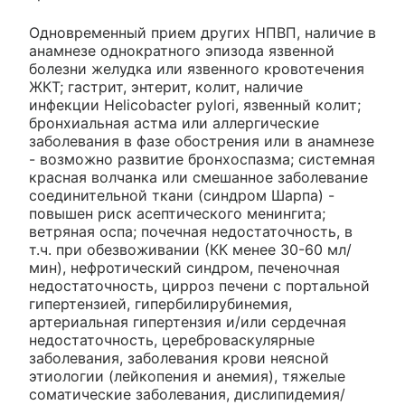
Одновременный прием других НПВП, наличие в
анамнезе однократного эпизода язвенной
болезни желудка или язвенного кровотечения
ЖКТ; гастрит, энтерит, колит, наличие
инфекции Helicobacter pylori, язвенный колит;
бронхиальная астма или аллергические
заболевания в фазе обострения или в анамнезе
- возможно развитие бронхоспазма; системная
красная волчанка или смешанное заболевание
соединительной ткани (синдром Шарпа) -
повышен риск асептического менингита;
ветряная оспа; почечная недостаточность, в
т.ч. при обезвоживании (КК менее 30-60 мл/
мин), нефротический синдром, печеночная
недостаточность, цирроз печени с портальной
гипертензией, гипербилирубинемия,
артериальная гипертензия и/или сердечная
недостаточность, цереброваскулярные
заболевания, заболевания крови неясной
этиологии (лейкопения и анемия), тяжелые
соматические заболевания, дислипидемия/