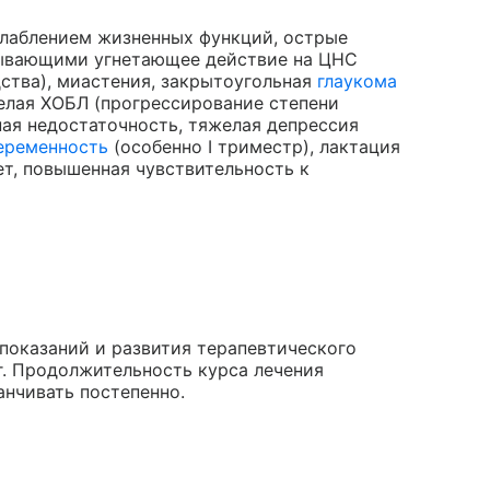
ослаблением жизненных функций, острые
зывающими угнетающее действие на ЦНС
ства), миастения, закрытоугольная
глаукома
елая ХОБЛ (прогрессирование степени
ная недостаточность, тяжелая депрессия
еременность
(особенно I триместр), лактация
ет, повышенная чувствительность к
показаний и развития терапевтического
мг. Продолжительность курса лечения
анчивать постепенно.