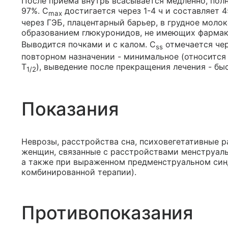
После приема внутрь всасывается медленно, пол
97%. C
достигается через 1-4 ч и составляет 
max
через ГЭБ, плацентарный барьер, в грудное молок
образованием глюкуронидов, не имеющих фармак
Выводится почками и с калом. C
отмечается чер
ss
повторном назначении - минимальное (относится
T
), выведение после прекращения лечения - бы
1/2
Показания
Неврозы, расстройства сна, психовегетативные р
женщин, связанные с расстройствами менструал
а также при выраженном предменструальном си
комбинированной терапии).
Противопоказания