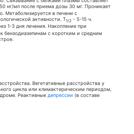
но. Связывание с белками плазмы составляет
450 нг/мл после приема дозы 30 мг. Проникает
о. Метаболизируется в печени с
ологической активности. T
- 5-15 ч.
1/2
ез 1-3 дня лечения. Накопление при
 к бензодиазепинам с коротким и средним
строе.
асстройства. Вегетативные расстройства у
ьного цикла или климактерическим периодом,
ндроме. Реактивные
депрессии
(в составе