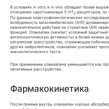
В условиях in vitro и in vivo обладает более вы
отношении серотониновых 5-НТ
-рецепторов, по
2
По данным электрофизиологических исследовани
возбудимость мезолимбических (А10) допаминерг
незначительное действие на стриатные (А9) нерв
функций. Оланзапин снижает условный защитный 
антипсихотическую активность) в более низких д
каталепсии (расстройство, отражающее побочное
других нейролептиков, оланзапин усиливает про
анксиолитического теста.
При применении оланзапина уменьшаются как прод
негативные расстройства.
Фармакокинетика
После приема внутрь оланзапин хорошо абсорбир