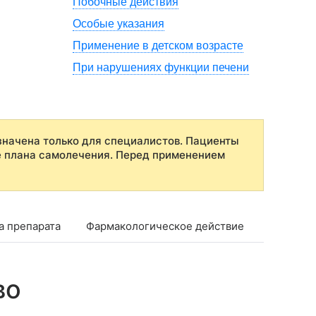
Побочные действия
Особые указания
Применение в детском возрасте
При нарушениях функции печени
начена только для специалистов. Пациенты
е плана самолечения. Перед применением
а препарата
Фармакологическое действие
Фармако
во