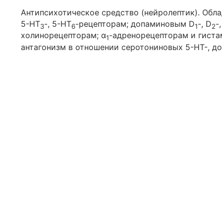
Антипсихотическое средство (нейролептик). Обл
5-НТ
-, 5-НТ
-рецепторам; допаминовым D
-, D
-
3
6
1
2
холинорецепторам; α
-адренорецепторам и гист
1
антагонизм в отношении серотониновых 5-НТ-, д