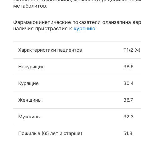
метаболитов.
Фармакокинетические показатели оланзапина варь
наличия пристрастия к
курению
:
Характеристики пациентов
T1/2 (ч)
Некурящие
38.6
Курящие
30.4
Женщины
36.7
Мужчины
32.3
Пожилые (65 лет и старше)
51.8