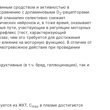
раженным сродством и активностью в
 сравнению с допаминовыми D
-рецепторами.
2
й оланзапин селективно снижает
ических нейронов и, в тоже время, оказывает
ные пути, участвующие в регуляции моторных
рефлекс (тест, характеризующий
озах, чем это требуется для достижения
 влияние на моторную функцию). В отличие от
тивотревожное действие при проведении
уктивные (в т.ч. бред, галлюцинации), так и
уется из ЖКТ, C
в плазме достигается
max