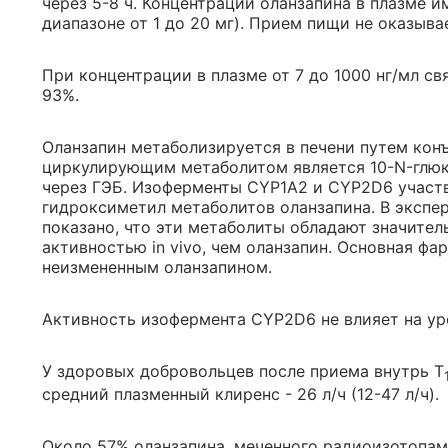
через 5-8 ч. Концентрации оланзапина в плазме 
диапазоне от 1 до 20 мг). Прием пищи не оказыва
При концентрации в плазме от 7 до 1000 нг/мл с
93%.
Оланзапин метаболизируется в печени путем кон
циркулирующим метаболитом является 10-N-глюк
через ГЭБ. Изоферменты CYP1A2 и CYP2D6 участв
гидроксиметил метаболитов оланзапина. В экспе
показано, что эти метаболиты обладают значите
активностью in vivo, чем оланзапин. Основная ф
неизмененным оланзапином.
Активность изофермента CYP2D6 не влияет на ур
У здоровых добровольцев после приема внутрь T
средний плазменный клиренс - 26 л/ч (12-47 л/ч).
Около 57% оланзапина, меченного радиоизотопами