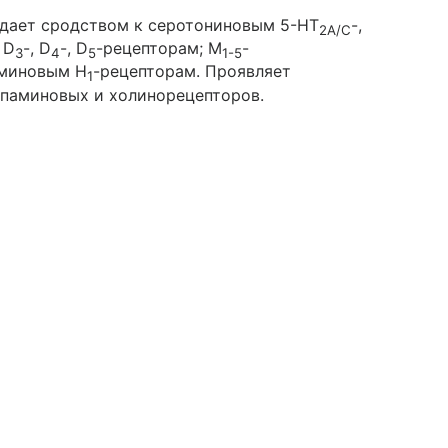
адает сродством к серотониновым 5-НТ
-,
2A/C
, D
-, D
-, D
-рецепторам; M
-
3
4
5
1-5
аминовым H
-рецепторам. Проявляет
1
опаминовых и холинорецепторов.