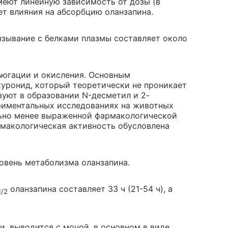
имеют линейную зависимость от дозы (в
ет влияния на абсорбцию оланзапина.
вязывание с белками плазмы составляет около
ъюгации и окисления. Основным
уронид, который теоретически не проникает
уют в образовании N-десметил и 2-
риментальных исследованиях на животных
льно менее выраженной фармакологической
армакологическая активность обусловлена
овень метаболизма оланзапина.
оланзапина составляет 33 ч (21-54 ч), а
1/2
, выводится с мочой, в основном в виде