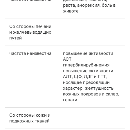
рвота, анорексия, боль в
животе
Со стороны печени
и желчевыводящих
путей
частота неизвестна
повышение активности
АСТ,
гипербилирубинемия,
повышение активности
АЛТ, ЩФ, ЛДГ и ГГТ,
носящее преходящий
характер, желтушность
кожных покровов и склер,
гепатит
Со стороны кожи и
подкожных тканей