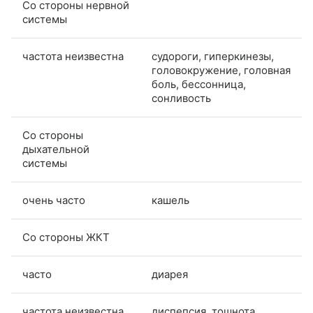
Со стороны нервной
системы
частота неизвестна
судороги, гиперкинезы,
головокружение, головная
боль, бессонница,
сонливость
Со стороны
дыхательной
системы
очень часто
кашель
Со стороны ЖКТ
часто
диарея
частота неизвестна
диспепсия, тошнота,