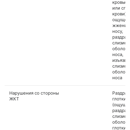
кровью 
или сгу
крови),
ощущен
жжения
носу,
раздра
слизист
оболоч
носа,
изъязвл
слизист
оболоч
носа
Нарушения со стороны
Раздра
ЖКТ
глотки
(ощуще
раздра
слизист
оболоч
глотки)