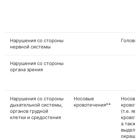
Нарушения со стороны
Головна
нервной системы
Нарушения со стороны
органа зрения
Нарушения со стороны
Носовые
Носовы
дыхательной системы,
кровотечения**
кровоте
органов грудной
(т.е. яв
клетки и средостения
кровоте
а также
выделе
окраше