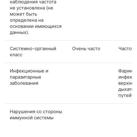
наблюдения частота
не установлена (не
может быть
определена на
основании имеющихся
данных).
Системно-органный
Очень часто
Часто
класс
Инфекционные и
Фаринги
паразитарные
инфекц
заболевания
верхних
дыхате
путей*
Нарушения со стороны
иммунной системы