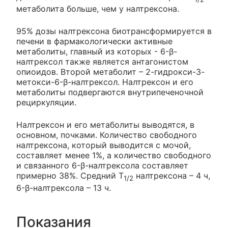
метаболита больше, чем у налтрексона.
95% дозы налтрексона биотрансформируется в
печени в фармакологически активные
метаболиты, главный из которых - 6-β-
налтрексол также является антагонистом
опиоидов. Второй метаболит – 2-гидрокси-3-
метокси-6-β-налтрексол. Налтрексон и его
метаболиты подвергаются внутрипеченочной
рециркуляции.
Налтрексон и его метаболиты выводятся, в
основном, почками. Количество свободного
налтрексона, который выводится с мочой,
составляет менее 1%, а количество свободного
и связанного 6-β-налтрексола составляет
примерно 38%. Средний T
налтрексона – 4 ч,
1/2
6-β-налтрексола – 13 ч.
Показания