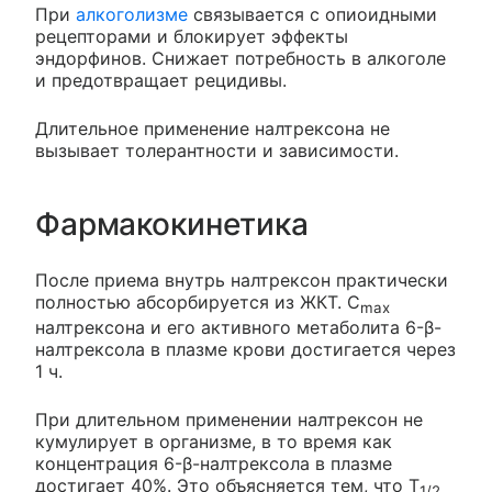
При
алкоголизме
связывается с опиоидными
рецепторами и блокирует эффекты
эндорфинов. Снижает потребность в алкоголе
и предотвращает рецидивы.
Длительное применение налтрексона не
вызывает толерантности и зависимости.
Фармакокинетика
После приема внутрь налтрексон практически
полностью абсорбируется из ЖКТ. C
max
налтрексона и его активного метаболита 6-β-
налтрексола в плазме крови достигается через
1 ч.
При длительном применении налтрексон не
кумулирует в организме, в то время как
концентрация 6-β-налтрексола в плазме
достигает 40%. Это объясняется тем, что T
1/2