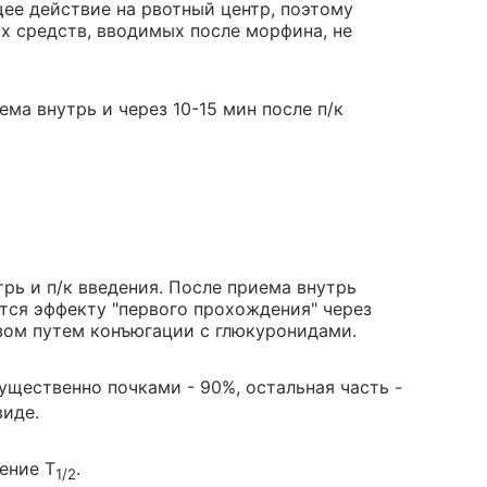
ее действие на рвотный центр, поэтому
х средств, вводимых после морфина, не
ма внутрь и через 10-15 мин после п/к
рь и п/к введения. После приема внутрь
тся эффекту "первого прохождения" через
азом путем конъюгации с глюкуронидами.
ущественно почками - 90%, остальная часть -
виде.
ение T
.
1/2