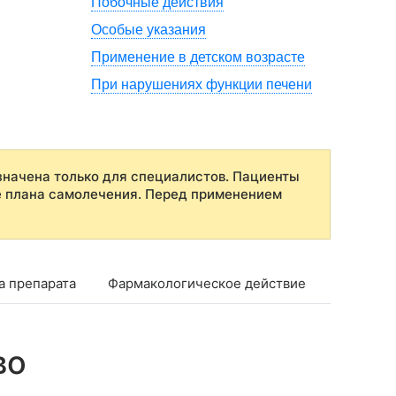
Побочные действия
Особые указания
Применение в детском возрасте
При нарушениях функции печени
начена только для специалистов. Пациенты
е плана самолечения. Перед применением
а препарата
Фармакологическое действие
Фармако
во