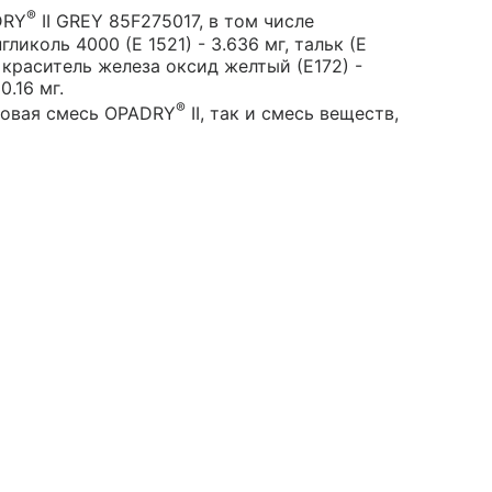
®
DRY
II GREY 85F275017, в том числе
гликоль 4000 (Е 1521) - 3.636 мг, тальк (Е
г, краситель железа оксид желтый (Е172) -
0.16 мг.
®
товая смесь OPADRY
II, так и смесь веществ,