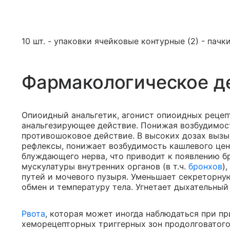
10 шт. - упаковки ячейковые контурные (2) - пачк
Фармакологическое д
Опиоидный анальгетик, агонист опиоидных реце
анальгезирующее действие. Понижая возбудимост
противошоковое действие. В высоких дозах вызы
рефлексы, понижает возбудимость кашлевого цен
блуждающего нерва, что приводит к появлению б
мускулатуры внутренних органов (в т.ч.
бронхов
)
путей и мочевого пузыря. Уменьшает секреторну
обмен и температуру тела. Угнетает дыхательный
Рвота
, которая может иногда наблюдаться при п
хеморецепторных триггерных зон продолговатого