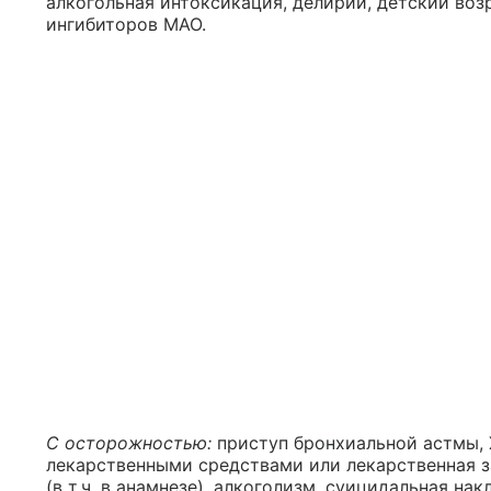
алкогольная интоксикация, делирий, детский воз
ингибиторов МАО.
С осторожностью:
приступ бронхиальной астмы, 
лекарственными средствами или лекарственная за
(в т.ч. в анамнезе), алкоголизм, суицидальная на