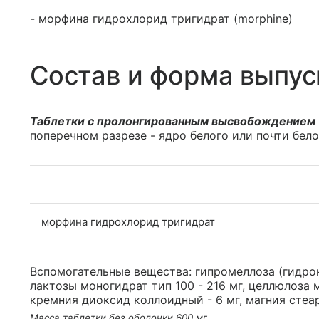
- морфина гидрохлорид тригидрат (morphine)
Состав и форма выпус
Таблетки с пролонгированным высвобождением
поперечном разрезе - ядро белого или почти бело
морфина гидрохлорид тригидрат
Вспомогательные вещества: гипромеллоза (гидрок
лактозы моногидрат тип 100 - 216 мг, целлюлоза 
кремния диоксид коллоидный - 6 мг, магния стеара
Масса таблетки без оболочки 600 мг.