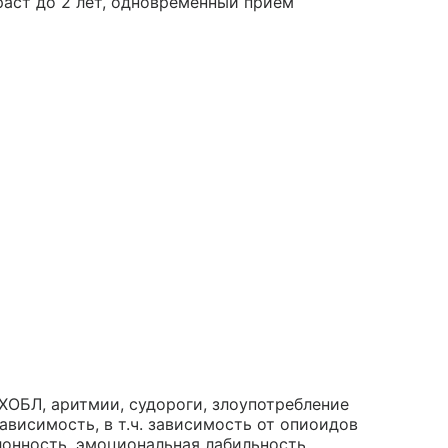
раст до 2 лет, одновременный прием
ХОБЛ, аритмии, судороги, злоупотребление
висимость, в т.ч. зависимость от опиоидов
клонность, эмоциональная лабильность,