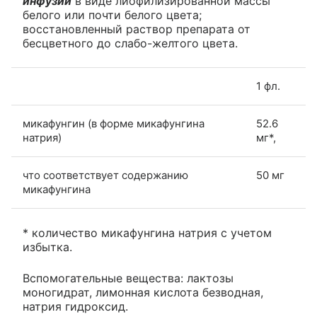
инфузий
в виде лиофилизированной массы
белого или почти белого цвета;
восстановленный раствор препарата от
бесцветного до слабо-желтого цвета.
1 фл.
микафунгин (в форме микафунгина
52.6
натрия)
мг*,
что соответствует содержанию
50 мг
микафунгина
* количество микафунгина натрия с учетом
избытка.
Вспомогательные вещества: лактозы
моногидрат, лимонная кислота безводная,
натрия гидроксид.