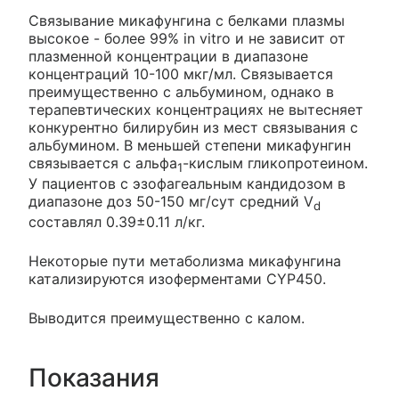
Связывание микафунгина с белками плазмы
высокое - более 99% in vitro и не зависит от
плазменной концентрации в диапазоне
концентраций 10-100 мкг/мл. Связывается
преимущественно с альбумином, однако в
терапевтических концентрациях не вытесняет
конкурентно билирубин из мест связывания с
альбумином. В меньшей степени микафунгин
связывается с альфа
-кислым гликопротеином.
1
У пациентов с эзофагеальным кандидозом в
диапазоне доз 50-150 мг/сут средний V
d
составлял 0.39±0.11 л/кг.
Некоторые пути метаболизма микафунгина
катализируются изоферментами CYP450.
Выводится преимущественно с калом.
Показания