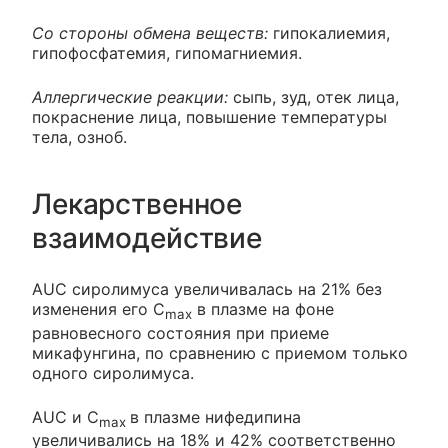
Со стороны обмена веществ:
гипокалиемия,
гипофосфатемия, гипомагниемия.
Аллергические реакции:
сыпь, зуд, отек лица,
покраснение лица, повышение температуры
тела, озноб.
Лекарственное
взаимодействие
AUC сиролимуса увеличивалась на 21% без
изменения его C
в плазме на фоне
max
равновесного состояния при приеме
микафунгина, по сравнению с приемом только
одного сиролимуса.
AUC и C
в плазме нифедипина
max
увеличивались на 18% и 42% соответственно