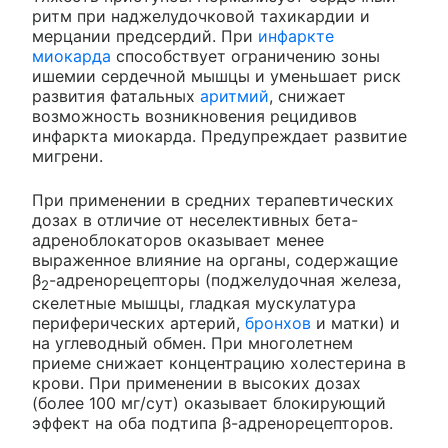
ритм при наджелудочковой тахикардии и
мерцании предсердий. При
инфаркте
миокарда
способствует ограничению зоны
ишемии сердечной мышцы и уменьшает риск
развития фатальных
аритмий
, снижает
возможность возникновения рецидивов
инфаркта миокарда. Предупреждает развитие
мигрени.
При применении в средних терапевтических
дозах в отличие от неселективных бета-
адреноблокаторов оказывает менее
выраженное влияние на органы, содержащие
β
-адренорецепторы (поджелудочная железа,
2
скелетные мышцы, гладкая мускулатура
периферических артерий,
бронхов
и матки) и
на углеводный обмен. При многолетнем
приеме снижает концентрацию холестерина в
крови. При применении в высоких дозах
(более 100 мг/сут) оказывает блокирующий
эффект на оба подтипа β-адренорецепторов.