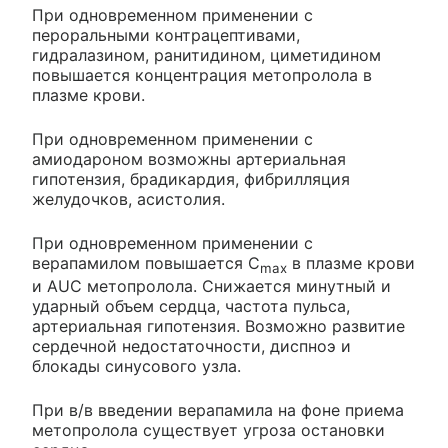
При одновременном применении с
пероральными контрацептивами,
гидралазином, ранитидином, циметидином
повышается концентрация метопролола в
плазме крови.
При одновременном применении с
амиодароном возможны артериальная
гипотензия, брадикардия, фибрилляция
желудочков, асистолия.
При одновременном применении с
верапамилом повышается C
в плазме крови
max
и AUC метопролола. Снижается минутный и
ударный объем сердца, частота пульса,
артериальная гипотензия. Возможно развитие
сердечной недостаточности, диспноэ и
блокады синусового узла.
При в/в введении верапамила на фоне приема
метопролола существует угроза остановки