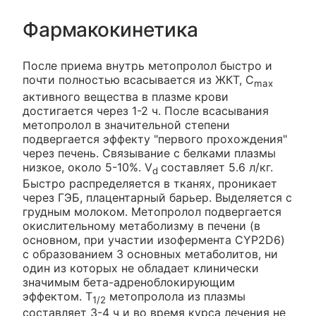
Фармакокинетика
После приема внутрь метопролол быстро и
почти полностью всасывается из ЖКТ, C
max
активного вещества в плазме крови
достигается через 1-2 ч. После всасывания
метопролол в значительной степени
подвергается эффекту "первого прохождения"
через печень. Связывание с белками плазмы
низкое, около 5-10%. V
составляет 5.6 л/кг.
d
Быстро распределяется в тканях, проникает
через ГЭБ, плацентарный барьер. Выделяется с
грудным молоком. Метопролол подвергается
окислительному метаболизму в печени (в
основном, при участии изофермента CYP2D6)
с образованием 3 основных метаболитов, ни
один из которых не обладает клинически
значимым бета-адреноблокирующим
эффектом. T
метопролола из плазмы
1/2
составляет 3-4 ч и во время курса лечения не