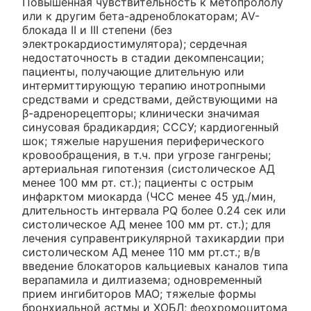
Повышенная чувствительность к метопрололу
или к другим бета-адреноблокаторам; AV-
блокада II и III степени (без
электрокардиостимулятора); сердечная
недостаточность в стадии декомпенсации;
пациенты, получающие длительную или
интермиттирующую терапию инотропными
средствами и средствами, действующими на
β-адренорецепторы; клинически значимая
синусовая брадикардия; СССУ; кардиогенный
шок; тяжелые нарушения периферического
кровообращения, в т.ч. при угрозе гангрены;
артериальная гипотензия (систолическое АД
менее 100 мм рт. ст.); пациенты с острым
инфарктом миокарда (ЧСС менее 45 уд./мин,
длительность интервала PQ более 0.24 сек или
систолическое АД менее 100 мм рт. ст.); для
лечения суправентрикулярной тахикардии при
систолическом АД менее 110 мм рт.ст.; в/в
введение блокаторов кальциевых каналов типа
верапамила и дилтиазема; одновременный
прием ингибиторов МАО; тяжелые формы
бронхиальной астмы и ХОБЛ; феохромоцитома