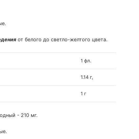
ые.
едения
от белого до светло-желтого цвета.
1 фл.
1.14 г,
1 г
одный - 210 мг.
ые.