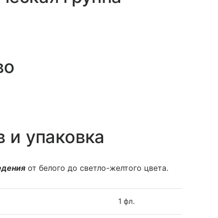
во
в и упаковка
едения
от белого до светло-желтого цвета.
1 фл.