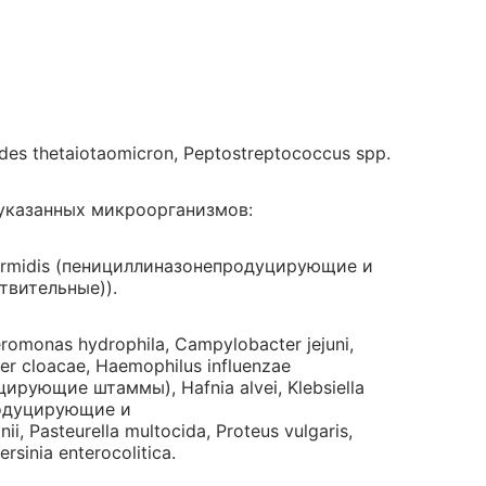
oides thetaiotaomicron, Peptostreptococcus spp.
указанных микроорганизмов:
ermidis (пенициллиназонепродуцирующие и
вительные)).
romonas hydrophila, Campylobacter jejuni,
ter cloacae, Haemophilus influenzae
ующие штаммы), Hafnia alvei, Klebsiella
продуцирующие и
 Pasteurella multocida, Proteus vulgaris,
rsinia enterocolitica.