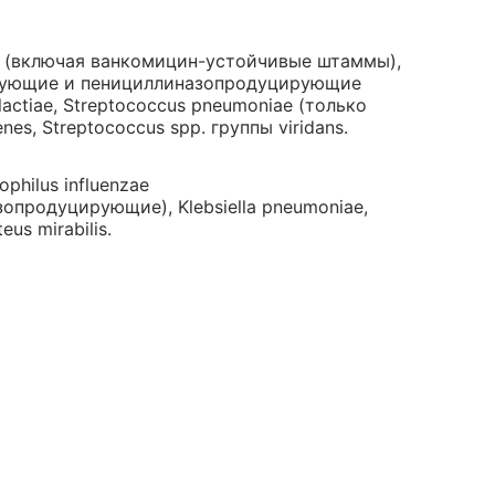
is (включая ванкомицин-устойчивые штаммы),
ирующие и пенициллиназопродуцирующие
actiae, Streptococcus pneumoniae (только
es, Streptococcus spp. группы viridans.
ophilus influenzae
продуцирующие), Klebsiella pneumoniae,
eus mirabilis.