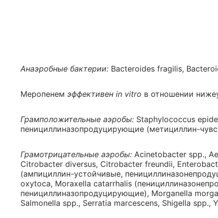
Анаэробные бактерии:
Bacteroides fragilis, Bacter
Меропенем
эффективен in vitro
в отношении ниже
Грамположительные аэробы:
Staphylococcus epid
пенициллиназопродуцирующие (метициллин-чувст
Грамотрицательные аэробы:
Acinetobacter spp., Ae
Citrobacter diversus, Citrobacter freundii, Enterobac
(ампициллин-устойчивые, пенициллиназонепродуцир
oxytoca, Moraxella catarrhalis (пенициллиназоне
пенициллиназопродуцирующие), Morganella morganii,
Salmonella spp., Serratia marcescens, Shigella spp., Ye