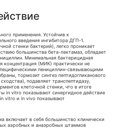
ействие
ного применения. Устойчив к
ельного введения ингибитора ДГП-1.
чной стенки бактерий), легко проникает
йствию большинства бета-лактамаз, обладает
нициллин. Минимальная бактерицидная
я концентрация (МИК) практически не
 специфическими пенициллин-связывающими
браны, тормозит синтез пептидогликанового
сходства), подавляет транспептидазу,
ментов клеточной стенки, что в итоге
ы in vitro показывают синергидное действие
 vitro и in vivo показывают
а включает в себя большинство клинически
ных аэробных и анаэробных штаммов