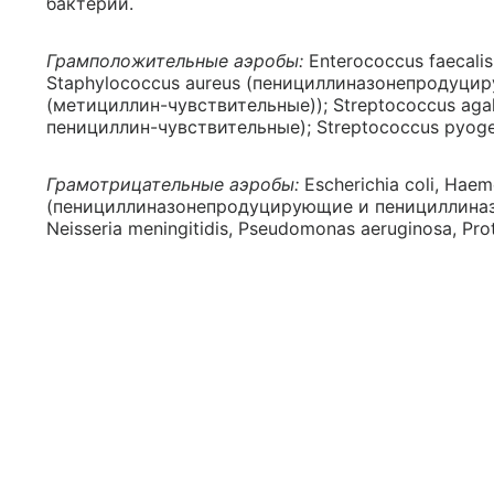
бактерий.
Грамположительные аэробы:
Enterococcus faecal
Staphylococcus aureus (пенициллиназонепродуц
(метициллин-чувствительные)); Streptococcus agal
пенициллин-чувствительные); Streptococcus pyogen
Грамотрицательные аэробы:
Escherichia coli, Haem
(пенициллиназонепродуцирующие и пенициллиназо
Neisseria meningitidis, Pseudomonas aeruginosa, Prot