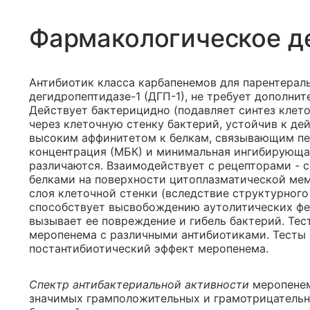
Фармакологическое д
Антибиотик класса карбапенемов для парентераль
дегидропептидазе-1 (ДГП-1), не требует дополнит
Действует бактерицидно (подавляет синтез клето
через клеточную стенку бактерий, устойчив к де
высоким аффинитетом к белкам, связывающим пе
концентрация (МБК) и минимальная ингибирующа
различаются. Взаимодействует с рецепторами -
белками на поверхности цитоплазматической мем
слоя клеточной стенки (вследствие структурного 
способствует высвобождению аутолитических фер
вызывает ее повреждение и гибель бактерий. Тест
меропенема с различными антибиотиками. Тесты in
постантибиотический эффект меропенема.
Спектр антибактериальной активности
меропенем
значимых грамположительных и грамотрицатель