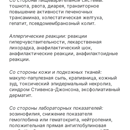
Со стороны пищеварительной системы:
тошнота, рвота, диарея, транзиторное
повышение активности печеночных
трансаминаз, холестатическая желтуха,
гепатит, псевдомембранозный колит.
Аллергические реакции:
реакции
гиперчувствительности, лекарственная
лихорадка, анафилактический шок,
анафилактические реакции, анафилактоидные
реакции.
Со стороны кожи и подкожных тканей:
макуло-папулезная сыпь, крапивница, кожный
зуд, токсический эпидермальный некролиз,
синдром Стивенса-Джонсона, эксфолиативный
дерматит.
Со стороны лабораторных показателей:
эозинофилия, снижение показателя
гемоглобина или гематокрита, нейтропения,
положительная прямая антиглобулиновая