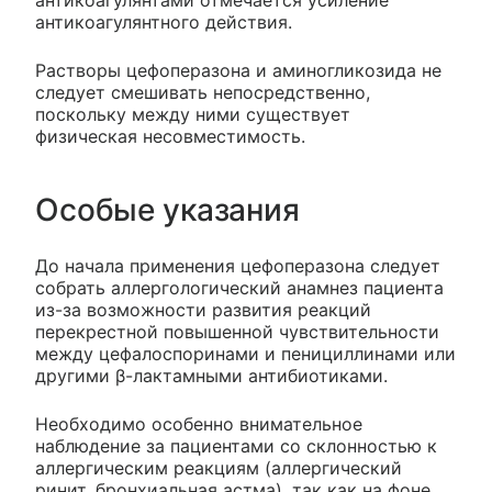
антикоагулянтами отмечается усиление
антикоагулянтного действия.
Растворы цефоперазона и аминогликозида не
следует смешивать непосредственно,
поскольку между ними существует
физическая несовместимость.
Особые указания
До начала применения цефоперазона следует
собрать аллергологический анамнез пациента
из-за возможности развития реакций
перекрестной повышенной чувствительности
между цефалоспоринами и пенициллинами или
другими β-лактамными антибиотиками.
Необходимо особенно внимательное
наблюдение за пациентами со склонностью к
аллергическим реакциям (аллергический
ринит, бронхиальная астма), так как на фоне