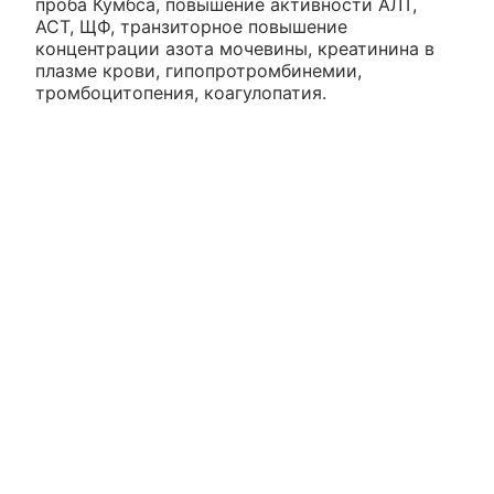
проба Кумбса, повышение активности АЛТ,
ACT, ЩФ, транзиторное повышение
концентрации азота мочевины, креатинина в
плазме крови, гипопротромбинемии,
тромбоцитопения, коагулопатия.