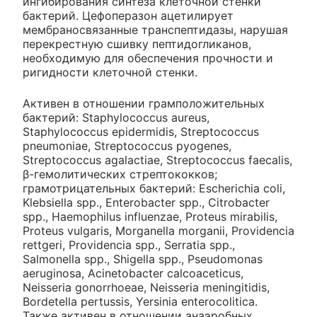
ингибирования синтеза клеточной стенки
бактерий. Цефоперазон ацетилирует
мембраносвязанные транспептидазы, нарушая
перекрестную сшивку пептидогликанов,
необходимую для обеспечения прочности и
ригидности клеточной стенки.
Активен в отношении грамположительных
бактерий: Staphylococcus aureus,
Staphylococcus epidermidis, Streptococcus
pneumoniae, Streptococcus pyogenes,
Streptococcus agalactiae, Streptococcus faecalis,
β-гемолитических стрептококков;
грамотрицательных бактерий: Escherichia coli,
Klebsiella spp., Enterobacter spp., Citrobacter
spp., Haemophilus influenzae, Proteus mirabiIis,
Proteus vulgaris, Morganella morganii, Providencia
rettgeri, Providencia spp., Serratia spp.,
Salmonella spp., Shigella spp., Pseudomonas
aeruginosa, Acinetobacter calcoaceticus,
Neisseria gonorrhoeae, Neisseria meningitidis,
Bordetella pertussis, Yersinia enterocolitica.
Также активен в отношении анаэробных