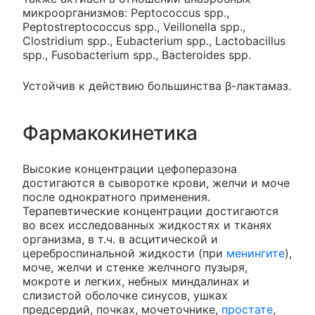
микроорганизмов: Peptococcus spp.,
Peptostreptococcus spp., Veillonella spp.,
Clostridium spp., Eubacterium spp., Lactobacillus
spp., Fusobacterium spp., Bacteroides spp.
Устойчив к действию большинства β-лактамаз.
Фармакокинетика
Высокие концентрации цефоперазона
достигаются в сыворотке крови, желчи и моче
после однократного применения.
Терапевтические концентрации достигаются
во всех исследованных жидкостях и тканях
организма, в т.ч. в асцитической и
цереброспинальной жидкости (при
менингите
),
моче, желчи и стенке желчного пузыря,
мокроте и легких, небных миндалинах и
слизистой оболочке синусов, ушках
предсердий, почках, мочеточнике,
простате
,