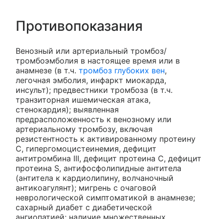
Противопоказания
Венозный или артериальный тромбоз/
тромбоэмболия в настоящее время или в
анамнезе (в т.ч.
тромбоз глубоких вен
,
легочная эмболия, инфаркт миокарда,
инсульт); предвестники тромбоза (в т.ч.
транзиторная ишемическая атака,
стенокардия); выявленная
предрасположенность к венозному или
артериальному тромбозу, включая
резистентность к активированному протеину
С, гипергомоцистеинемия, дефицит
антитромбина III, дефицит протеина С, дефицит
протеина S, антифосфолипидные антитела
(антитела к кардиолипину, волчаночный
антикоагулянт); мигрень с очаговой
неврологической симптоматикой в анамнезе;
сахарный диабет с диабетической
ангиопатией; наличие множественных