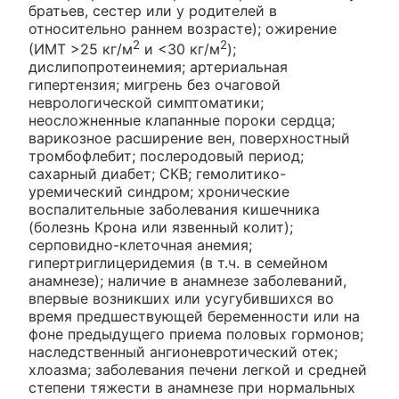
братьев, сестер или у родителей в
относительно раннем возрасте); ожирение
2
2
(ИМТ >25 кг/м
и <30 кг/м
);
дислипопротеинемия; артериальная
гипертензия; мигрень без очаговой
неврологической симптоматики;
неосложненные клапанные пороки сердца;
варикозное расширение вен, поверхностный
тромбофлебит; послеродовый период;
сахарный диабет; СКВ; гемолитико-
уремический синдром; хронические
воспалительные заболевания кишечника
(болезнь Крона или язвенный колит);
серповидно-клеточная анемия;
гипертриглицеридемия (в т.ч. в семейном
анамнезе); наличие в анамнезе заболеваний,
впервые возникших или усугубившихся во
время предшествующей беременности или на
фоне предыдущего приема половых гормонов;
наследственный ангионевротический отек;
хлоазма; заболевания печени легкой и средней
степени тяжести в анамнезе при нормальных