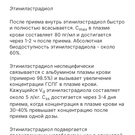
Этинилэстрадиол
После приема внутрь этинилэстрадиол быстро
и полностью всасывается. C
в плазме
max
крови составляет 80 пг/мл и достигается
через 1-2 ч после приема. Абсолютная
биодоступность этинилэстрадиола - около
60%.
Этинилэстрадиол неспецифически
связывается с альбумином плазмы крови
(примерно 98.5%) и вызывает увеличение
концентрации ГСПГ в плазме крови.
Кажущийся V
этинилэстрадиола составляет
d
около 5 л/кг. C
достигается через 3-4 дня
ss
приема, когда концентрация в плазме крови на
30-40% превышает концентрацию после
приема одной дозы.
Этинилэстрадиол подвергается