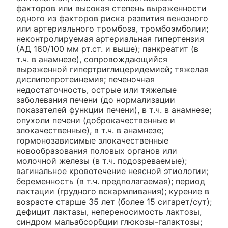
факторов или высокая степень выраженности
одного из факторов риска развития венозного
или артериального тромбоза, тромбоэмболии;
неконтролируемая артериальная гипертензия
(АД 160/100 мм рт.ст. и выше); панкреатит (в
т.ч. в анамнезе), сопровождающийся
выраженной гипертриглицеридемией; тяжелая
дислипопротеинемия; печеночная
недостаточность, острые или тяжелые
заболевания печени (до нормализации
показателей функции печени), в т.ч. в анамнезе;
опухоли печени (доброкачественные и
злокачественные), в т.ч. в анамнезе;
гормонозависимые злокачественные
новообразования половых органов или
молочной железы (в т.ч. подозреваемые);
вагинальное кровотечение неясной этиологии;
беременность (в т.ч. предполагаемая); период
лактации (грудного вскармливания); курение в
возрасте старше 35 лет (более 15 сигарет/сут);
дефицит лактазы, непереносимость лактозы,
синдром мальабсорбции глюкозы-галактозы;