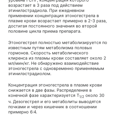
уровень ГСПГ, концентрация которого
возрастает в 3 раза под действием
этинилэстрадиола. При ежедневном
применении концентрация этоногестрела в
плазме крови возрастает примерно в 2-3 раза,
достигая постоянного значения во второй
половине цикла приема препарата.
Этоногестрел полностью метаболизируется по
известным путям метаболизма половых
гормонов. Скорость метаболического
клиренса из плазмы крови составляет около 2
мл/мин/кг. Не обнаружено взаимодействие
этоногестрела с одновременно применяемым
этинилэстрадиолом.
Концентрация этоногестрела в плазме крови
снижается в две фазы. Распределение в
конечной фазе характеризуется Т
около 30
1/2
ч. Дезогестрел и его метаболиты выводятся
почками и через кишечник в соотношении
примерно 6:4.