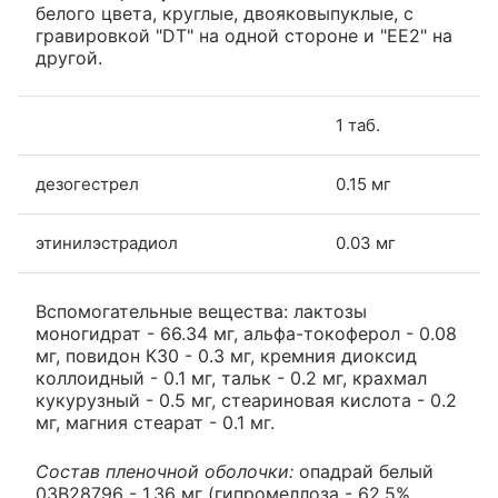
белого цвета, круглые, двояковыпуклые, с
гравировкой "DT" на одной стороне и "EE2" на
другой.
1 таб.
дезогестрел
0.15 мг
этинилэстрадиол
0.03 мг
Вспомогательные вещества: лактозы
моногидрат - 66.34 мг, альфа-токоферол - 0.08
мг, повидон К30 - 0.3 мг, кремния диоксид
коллоидный - 0.1 мг, тальк - 0.2 мг, крахмал
кукурузный - 0.5 мг, стеариновая кислота - 0.2
мг, магния стеарат - 0.1 мг.
Состав пленочной оболочки:
опадрай белый
03B28796 - 1.36 мг (гипромеллоза - 62.5%,