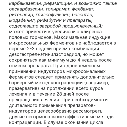
карбамазепин, рифампицин, и возможно также
окскарбазепин, топирамат, фелбамат,
ритонавир, гризеофульвин, бозентан,
модафинил, рифабутин и препараты,
содержащие зверобой продырявленный)
может привести к увеличению клиренса
половых гормонов. Максимальная индукция
микросомальных ферментов не наблюдается в
первые 2-3 недели приема комбинации
дезогестрел+этинилэстрадиол, но может
сохраняться как минимум до 4 недель после
отмены препарата. При одновременном
применении индукторов микросомальных
ферментов следует применять дополнительно
барьерный метод контрацепции (например,
презерватив) на протяжении всего курса
лечения и в течение 28 дней после
прекращения лечения. При необходимости
длительного применения препаратов-
индукторов целесообразно рассмотреть
другие негормональные эффективные методы
контрацепции. В случае окончания цикла